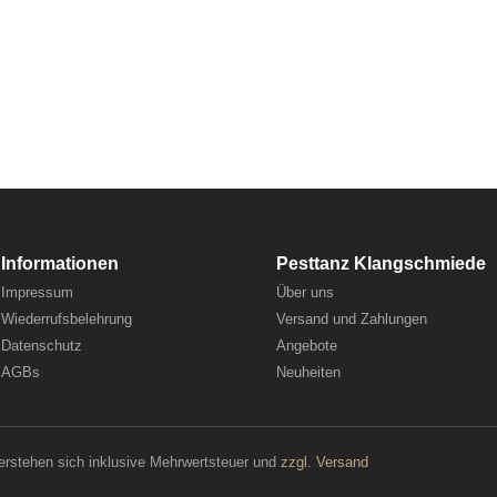
Informationen
Pesttanz Klangschmiede
Impressum
Über uns
Wiederrufsbelehrung
Versand und Zahlungen
Datenschutz
Angebote
AGBs
Neuheiten
verstehen sich inklusive Mehrwertsteuer und
zzgl. Versand