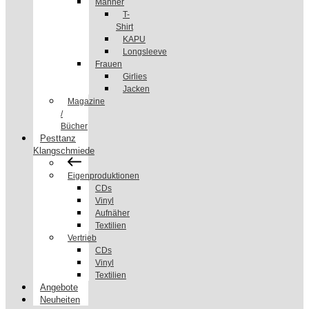
Männer
T-
Shirt
KAPU
Longsleeve
Frauen
Girlies
Jacken
Magazine
/
Bücher
Pesttanz
Klangschmiede
Eigenproduktionen
CDs
Vinyl
Aufnäher
Textilien
Vertrieb
CDs
Vinyl
Textilien
Angebote
Neuheiten