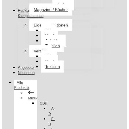
Jacken
Magazine / Bücher
Pesttanz
Klangschmiede
Eigenproduktionen
CDs
Vinyl
Aufnäher
Textilien
Vertrieb
CDs
Vinyl
Textilien
Angebote
Neuheiten
Alle
Produkte
Musik
CDs
A-
D
E-
H