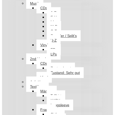
Musik
CDs
A-D
E-H
I-L
M-P
Q-T
Sampler / Split’s
U-Z
Vinyl
EPs
LPs
2nd Hand
CDs
Zustand: gut
Zustand: Sehr gut
Vinyl
Aufnäher
Textilien
Männer
T-Shirt
KAPU
Longsleeve
Frauen
Girlies