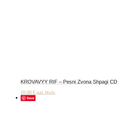
KROVAVYY RIF – Pesni Zvona Shpagi CD
10,00
€
inkl. MwSt.
Save