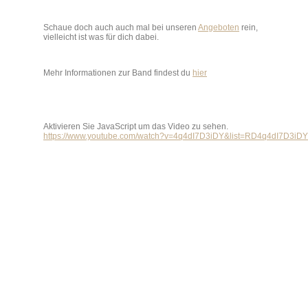
Schaue doch auch auch mal bei unseren
Angeboten
rein,
vielleicht ist was für dich dabei.
Mehr Informationen zur Band findest du
hier
Aktivieren Sie JavaScript um das Video zu sehen.
https://www.youtube.com/watch?v=4q4dI7D3iDY&list=RD4q4dI7