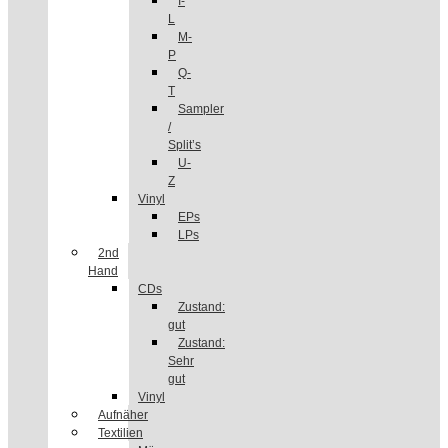
I-
L
M-
P
Q-
T
Sampler
/
Split’s
U-
Z
Vinyl
EPs
LPs
2nd
Hand
CDs
Zustand:
gut
Zustand:
Sehr
gut
Vinyl
Aufnäher
Textilien