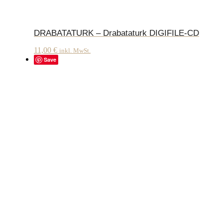
DRABATATURK – Drabataturk DIGIFILE-CD
11,00
€
inkl. MwSt.
Save