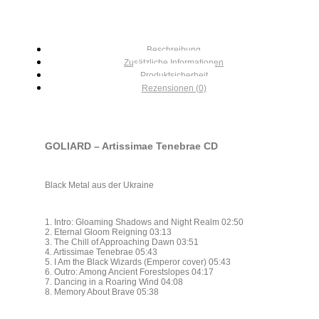
Beschreibung
Zusätzliche Informationen
Produktsicherheit
Rezensionen (0)
GOLIARD – Artissimae Tenebrae CD
Black Metal aus der Ukraine
1. Intro: Gloaming Shadows and Night Realm 02:50
2. Eternal Gloom Reigning 03:13
3. The Chill of Approaching Dawn 03:51
4. Artissimae Tenebrae 05:43
5. I Am the Black Wizards (Emperor cover) 05:43
6. Outro: Among Ancient Forestslopes 04:17
7. Dancing in a Roaring Wind 04:08
8. Memory About Brave 05:38