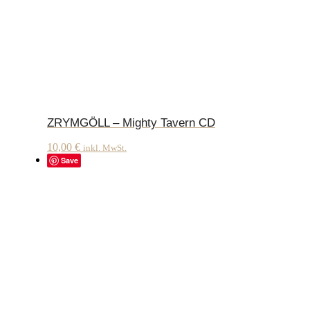
ZRYMGÖLL – Mighty Tavern CD
10,00
€
inkl. MwSt.
Save