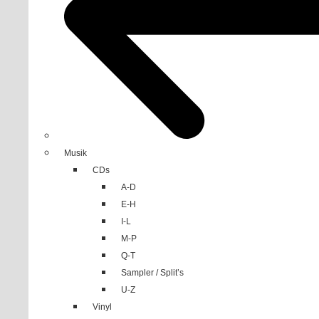
Musik
CDs
A-D
E-H
I-L
M-P
Q-T
Sampler / Split’s
U-Z
Vinyl