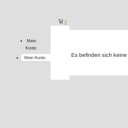
0
Mein
Konto
Es befinden sich keine
Mein Konto