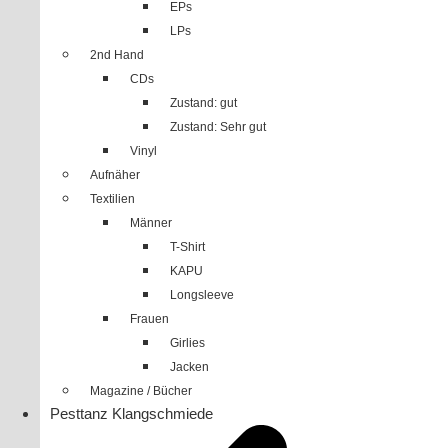
EPs
LPs
2nd Hand
CDs
Zustand: gut
Zustand: Sehr gut
Vinyl
Aufnäher
Textilien
Männer
T-Shirt
KAPU
Longsleeve
Frauen
Girlies
Jacken
Magazine / Bücher
Pesttanz Klangschmiede