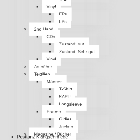
Vinyl
EPs
LPs
2nd Hand
CDs
Zustand: gut
Zustand: Sehr gut
Vinyl
Aufnäher
Textilien
Männer
T-Shirt
KAPU
Longsleeve
Frauen
Girlies
Jacken
Magazine / Bücher
Pesttanz Klangschmiede