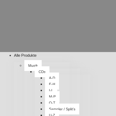
Alle Produkte
Musik
CDs
A-D
E-H
I-L
M-P
Q-T
Sampler / Split’s
U-Z