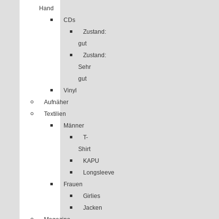
Hand
CDs
Zustand:
gut
Zustand:
Sehr
gut
Vinyl
Aufnäher
Textilien
Männer
T-
Shirt
KAPU
Longsleeve
Frauen
Girlies
Jacken