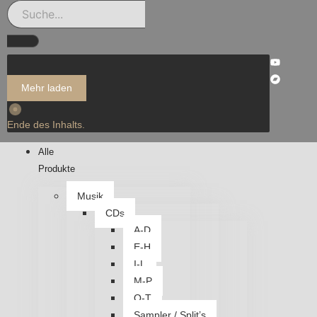
Mehr laden
Ende des Inhalts.
Alle
Produkte
Musik
CDs
A-D
E-H
I-L
M-P
Q-T
Sampler / Split’s