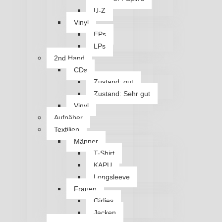
U-Z
Vinyl
EPs
LPs
2nd Hand
CDs
Zustand: gut
Zustand: Sehr gut
Vinyl
Aufnäher
Textilien
Männer
T-Shirt
KAPU
Longsleeve
Frauen
Girlies
Jacken