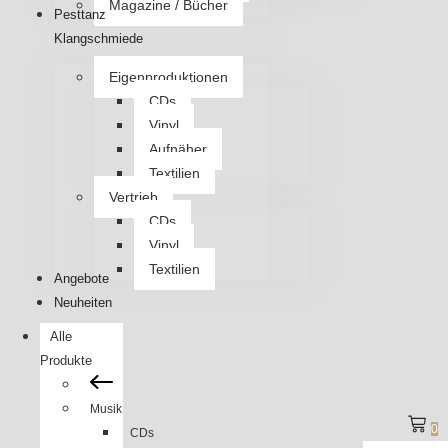
Magazine / Bücher
Pesttanz
Klangschmiede
Eigenproduktionen
CDs
Vinyl
Aufnäher
Textilien
Vertrieb
CDs
Vinyl
Textilien
Angebote
Neuheiten
Alle
Produkte
Musik
0
CDs