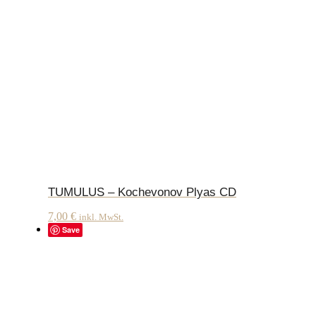
TUMULUS – Kochevonov Plyas CD
7,00
€
inkl. MwSt.
Save