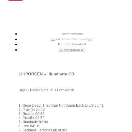
Beschreibung
Zusätzliche Informationen
Produktsicherheit
Rezensionen (0)
LIHPORCEN – Illuminate CD
Black / Death Metal aus Frankreich
1. Once Dead, They Can Not Come Back to Lfe 05:41
2. Pray (II) 04:42
3. Ground 05:56
4. Crucifix 04:52
5. Illuminate 02:04
6. I Am 04:18
7. Sadness Factories (II) 06:03