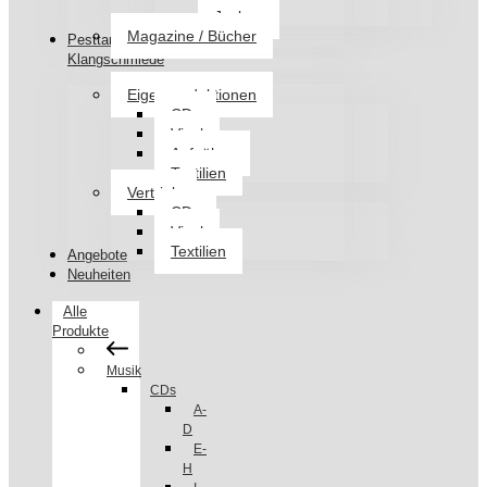
Jacken
Magazine / Bücher
Pesttanz
Klangschmiede
Eigenproduktionen
CDs
Vinyl
Aufnäher
Textilien
Vertrieb
CDs
Vinyl
Textilien
Angebote
Neuheiten
Alle
Produkte
Musik
CDs
A-
D
E-
H