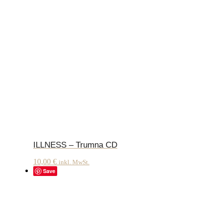
ILLNESS – Trumna CD
10,00
€
inkl. MwSt.
Save