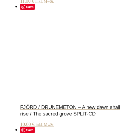
11,00
€
inkl. MwSt.
Save
FJÖRD / DRUNEMETON – A new dawn shall
rise / The sacred grove SPLIT-CD
10,00
€
inkl. MwSt.
Save