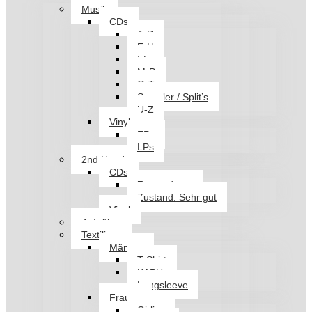
Musik
CDs
A-D
E-H
I-L
M-P
Q-T
Sampler / Split’s
U-Z
Vinyl
EPs
LPs
2nd Hand
CDs
Zustand: gut
Zustand: Sehr gut
Vinyl
Aufnäher
Textilien
Männer
T-Shirt
KAPU
Longsleeve
Frauen
Girlies