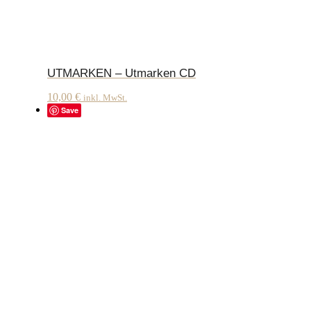
UTMARKEN – Utmarken CD
10,00
€
inkl. MwSt.
Save