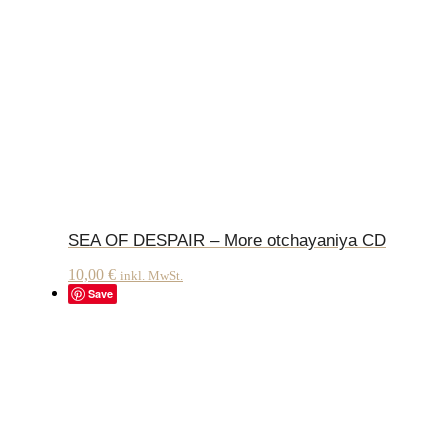
SEA OF DESPAIR – More otchayaniya CD
10,00
€
inkl. MwSt.
Save