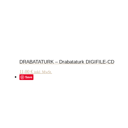
DRABATATURK – Drabataturk DIGIFILE-CD
11,00
€
inkl. MwSt.
Save