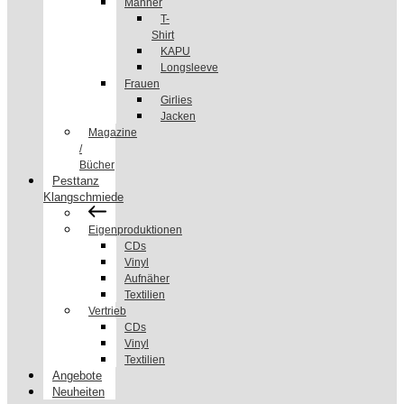
Männer
T-
Shirt
KAPU
Longsleeve
Frauen
Girlies
Jacken
Magazine
/
Bücher
Pesttanz
Klangschmiede
Eigenproduktionen
CDs
Vinyl
Aufnäher
Textilien
Vertrieb
CDs
Vinyl
Textilien
Angebote
Neuheiten