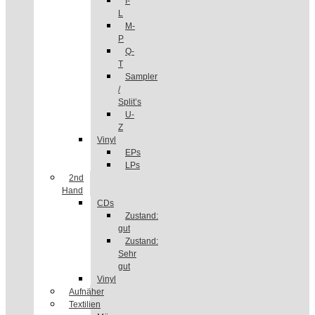
I-
L
M-
P
Q-
T
Sampler
/
Split’s
U-
Z
Vinyl
EPs
LPs
2nd
Hand
CDs
Zustand:
gut
Zustand:
Sehr
gut
Vinyl
Aufnäher
Textilien