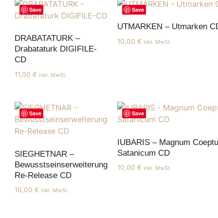
Save
Save
UTMARKEN – Utmarken C
DRABATATURK –
10,00
€
inkl. MwSt.
Drabataturk DIGIFILE-
CD
11,00
€
inkl. MwSt.
Save
Save
IUBARIS – Magnum Coept
Satanicum CD
SIEGHETNAR –
Bewusstseinserweiterung
10,00
€
inkl. MwSt.
Re-Release CD
10,00
€
inkl. MwSt.