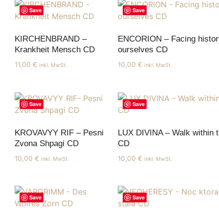
Save
Save
KIRCHENBRAND –
ENCORION – Facing histor
Krankheit Mensch CD
ourselves CD
11,00
€
10,00
€
inkl. MwSt.
inkl. MwSt.
Save
Save
KROVAVYY RIF – Pesni
LUX DIVINA – Walk within t
Zvona Shpagi CD
CD
10,00
€
10,00
€
inkl. MwSt.
inkl. MwSt.
Save
Save