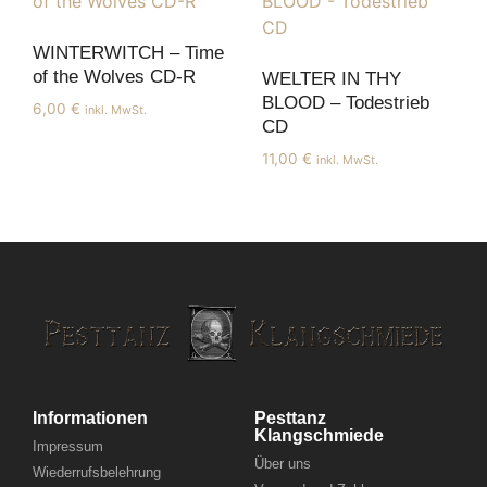
WINTERWITCH – Time
of the Wolves CD-R
WELTER IN THY
BLOOD – Todestrieb
6,00
€
inkl. MwSt.
CD
11,00
€
inkl. MwSt.
Informationen
Pesttanz
Klangschmiede
Impressum
Über uns
Wiederrufsbelehrung