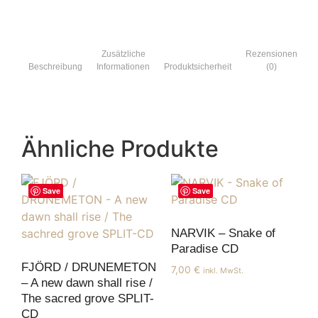
Zusätzliche
Rezensionen
Beschreibung
Informationen
Produktsicherheit
(0)
Ähnliche Produkte
Save
Save
NARVIK – Snake of
Paradise CD
FJÖRD / DRUNEMETON
7,00
€
inkl. MwSt.
– A new dawn shall rise /
The sacred grove SPLIT-
CD