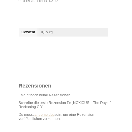
9. И хлынет кровь 03:12
Gewicht
0,15 kg
Rezensionen
Es gibt noch keine Rezensionen.
Schreibe die erste Rezension für „NOXIOUS – The Day of
Reckoning CD“
Du musst
angemeldet
sein, um eine Rezension
veröffentlichen zu können.