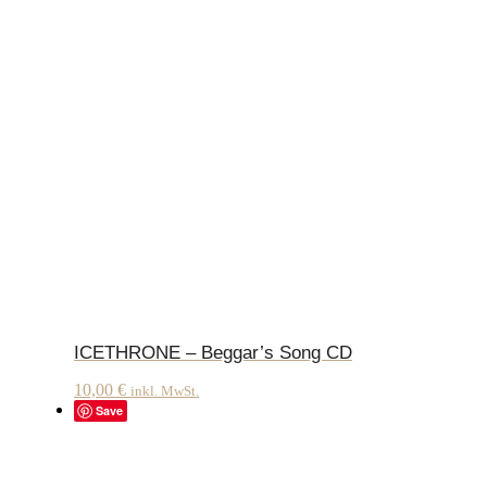
ICETHRONE – Beggar’s Song CD
10,00
€
inkl. MwSt.
Save