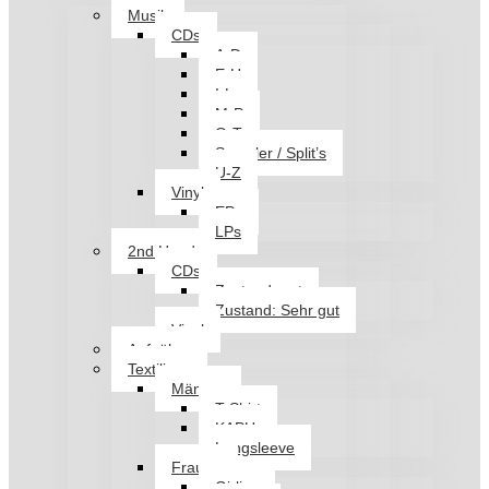
Musik
CDs
A-D
E-H
I-L
M-P
Q-T
Sampler / Split’s
U-Z
Vinyl
EPs
LPs
2nd Hand
CDs
Zustand: gut
Zustand: Sehr gut
Vinyl
Aufnäher
Textilien
Männer
T-Shirt
KAPU
Longsleeve
Frauen
Girlies