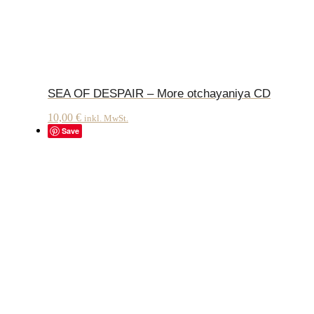
SEA OF DESPAIR – More otchayaniya CD
10,00
€
inkl. MwSt.
Save