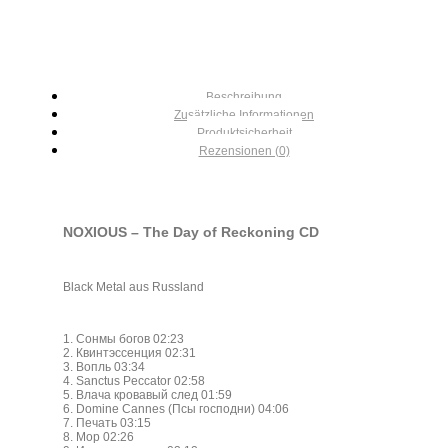
Beschreibung
Zusätzliche Informationen
Produktsicherheit
Rezensionen (0)
NOXIOUS – The Day of Reckoning CD
Black Metal aus Russland
1. Сонмы богов 02:23
2. Квинтэссенция 02:31
3. Вопль 03:34
4. Sanctus Peccator 02:58
5. Влача кровавый след 01:59
6. Domine Cannes (Псы господни) 04:06
7. Печать 03:15
8. Мор 02:26