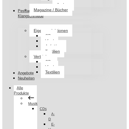
Jacken
Magazine / Bücher
Pesttanz
Klangschmiede
Eigenproduktionen
CDs
Vinyl
Aufnäher
Textilien
Vertrieb
CDs
Vinyl
Textilien
Angebote
Neuheiten
Alle
Produkte
Musik
CDs
A-
D
E-