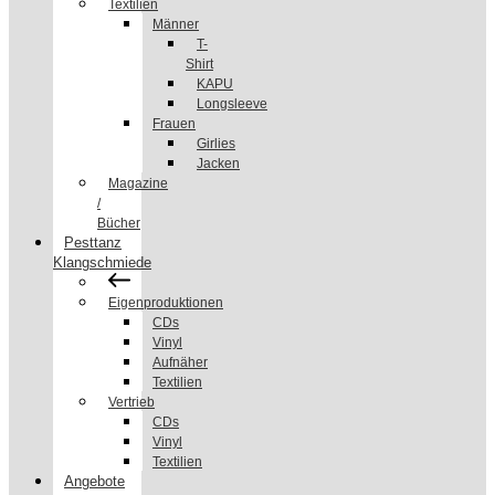
Textilien
Männer
T-
Shirt
KAPU
Longsleeve
Frauen
Girlies
Jacken
Magazine
/
Bücher
Pesttanz
Klangschmiede
Eigenproduktionen
CDs
Vinyl
Aufnäher
Textilien
Vertrieb
CDs
Vinyl
Textilien
Angebote