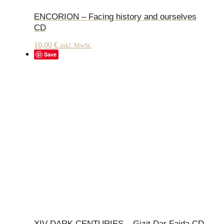
ENCORION – Facing history and ourselves
CD
10,00
€
inkl. MwSt.
Save
XIV DARK CENTURIES – Gizit Dar Faida CD