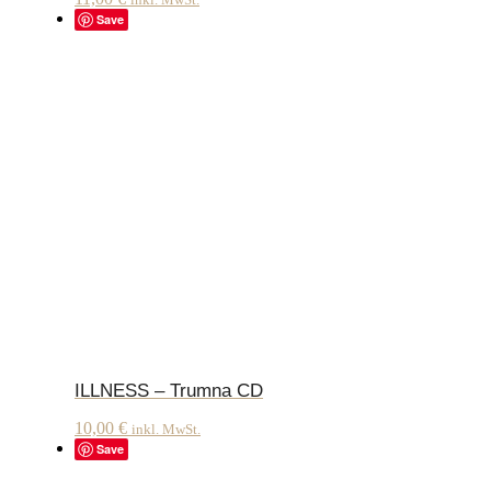
Save
ILLNESS – Trumna CD
10,00
€
inkl. MwSt.
Save