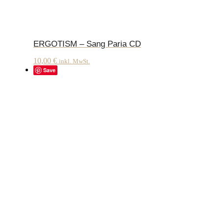
ERGOTISM – Sang Paria CD
10,00
€
inkl. MwSt.
Save