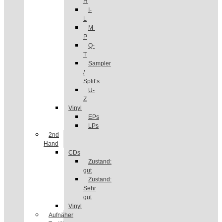
H
I-
L
M-
P
Q-
T
Sampler
/
Split’s
U-
Z
Vinyl
EPs
LPs
2nd
Hand
CDs
Zustand:
gut
Zustand:
Sehr
gut
Vinyl
Aufnäher