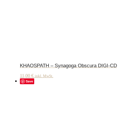
KHAOSPATH – Synagoga Obscura DIGI-CD
11,00
€
inkl. MwSt.
Save