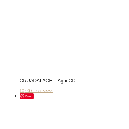
CRUADALACH – Agni CD
10,00
€
inkl. MwSt.
Save