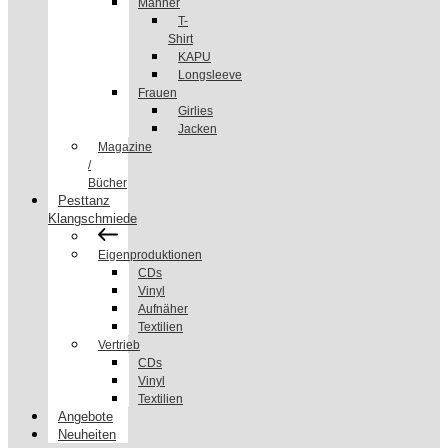
Männer
T-
Shirt
KAPU
Longsleeve
Frauen
Girlies
Jacken
Magazine
/
Bücher
Pesttanz
Klangschmiede
Eigenproduktionen
CDs
Vinyl
Aufnäher
Textilien
Vertrieb
CDs
Vinyl
Textilien
Angebote
Neuheiten