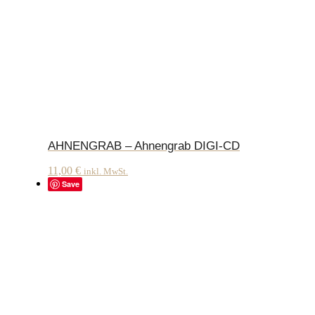
AHNENGRAB – Ahnengrab DIGI-CD
11,00
€
inkl. MwSt.
Save