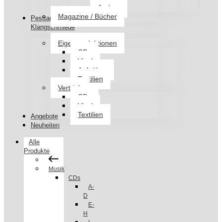
Jacken
Magazine / Bücher
Pesttanz
Klangschmiede
Eigenproduktionen
CDs
Vinyl
Aufnäher
Textilien
Vertrieb
CDs
Vinyl
Textilien
Angebote
Neuheiten
Alle
Produkte
Musik
CDs
A-
D
E-
H