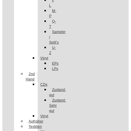
I-
L
M-
P
Q-
T
Sampler
/
Split’s
U-
Z
Vinyl
EPs
LPs
2nd
Hand
CDs
Zustand:
gut
Zustand:
Sehr
gut
Vinyl
Aufnäher
Textilien