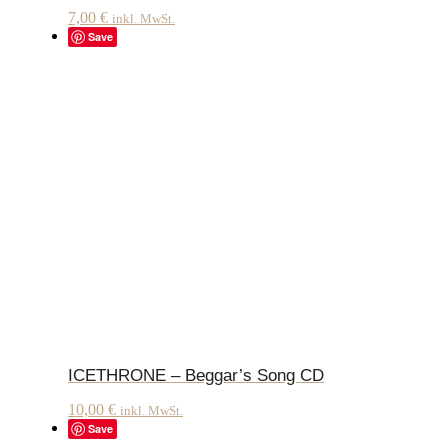
7,00
€
inkl. MwSt.
Save
ICETHRONE – Beggar’s Song CD
10,00
€
inkl. MwSt.
Save