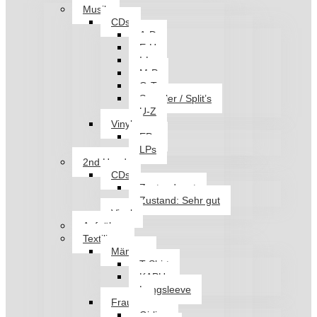
Musik
CDs
A-D
E-H
I-L
M-P
Q-T
Sampler / Split’s
U-Z
Vinyl
EPs
LPs
2nd Hand
CDs
Zustand: gut
Zustand: Sehr gut
Vinyl
Aufnäher
Textilien
Männer
T-Shirt
KAPU
Longsleeve
Frauen
Girlies