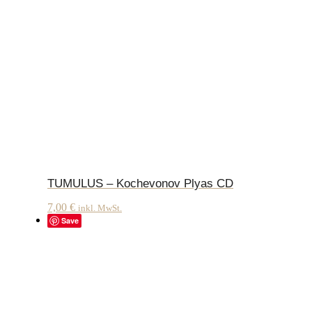
TUMULUS – Kochevonov Plyas CD
7,00
€
inkl. MwSt.
Save