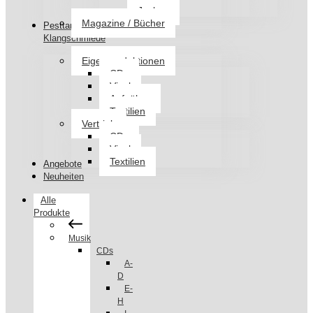
Jacken
Magazine / Bücher
Pesttanz
Klangschmiede
Eigenproduktionen
CDs
Vinyl
Aufnäher
Textilien
Vertrieb
CDs
Vinyl
Textilien
Angebote
Neuheiten
Alle
Produkte
Musik
CDs
A-
D
E-
H