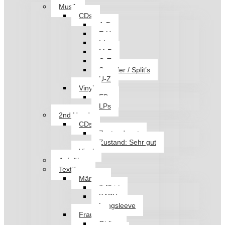
Musik
CDs
A-D
E-H
I-L
M-P
Q-T
Sampler / Split’s
U-Z
Vinyl
EPs
LPs
2nd Hand
CDs
Zustand: gut
Zustand: Sehr gut
Vinyl
Aufnäher
Textilien
Männer
T-Shirt
KAPU
Longsleeve
Frauen
Girlies