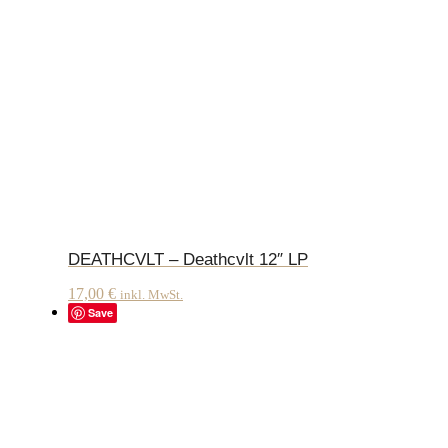
DEATHCVLT – Deathcvlt 12″ LP
17,00
€
inkl. MwSt.
Save