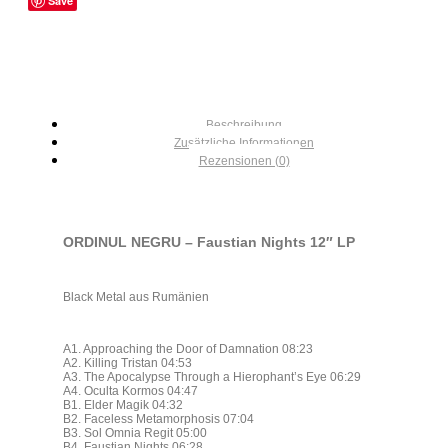
Save
Beschreibung
Zusätzliche Informationen
Rezensionen (0)
ORDINUL NEGRU – Faustian Nights 12″ LP
Black Metal aus Rumänien
A1. Approaching the Door of Damnation 08:23
A2. Killing Tristan 04:53
A3. The Apocalypse Through a Hierophant’s Eye 06:29
A4. Oculta Kormos 04:47
B1. Elder Magik 04:32
B2. Faceless Metamorphosis 07:04
B3. Sol Omnia Regit 05:00
B4. Faustian Nights 06:28