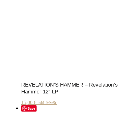
REVELATION’S HAMMER – Revelation’s
Hammer 12″ LP
15,00
€
inkl. MwSt.
Save