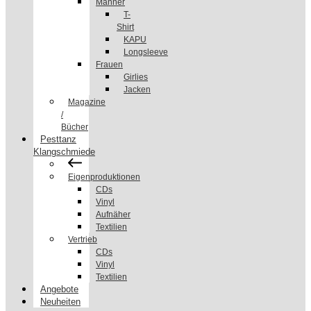
Männer
T-
Shirt
KAPU
Longsleeve
Frauen
Girlies
Jacken
Magazine
/
Bücher
Pesttanz
Klangschmiede
Eigenproduktionen
CDs
Vinyl
Aufnäher
Textilien
Vertrieb
CDs
Vinyl
Textilien
Angebote
Neuheiten