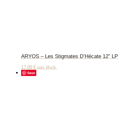
ARYOS – Les Stigmates D’Hécate 12″ LP
17,00
€
inkl. MwSt.
Save