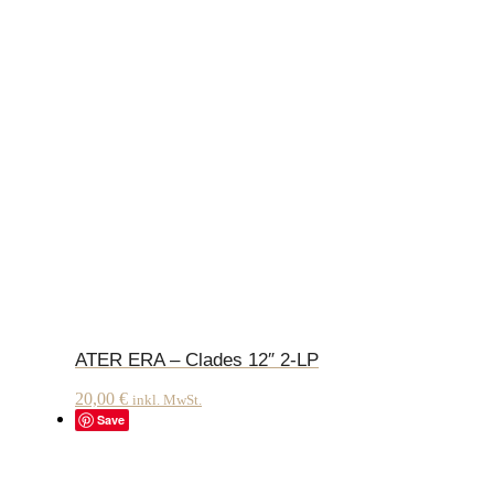
ATER ERA – Clades 12″ 2-LP
20,00
€
inkl. MwSt.
Save