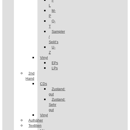
I-
L
M-
P
Q-
T
Sampler
/
Split’s
U-
Z
Vinyl
EPs
LPs
2nd
Hand
CDs
Zustand:
gut
Zustand:
Sehr
gut
Vinyl
Aufnäher
Textilien