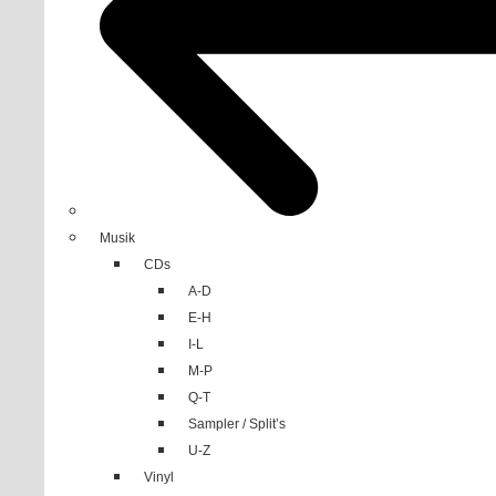
Musik
CDs
A-D
E-H
I-L
M-P
Q-T
Sampler / Split’s
U-Z
Vinyl