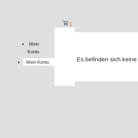
0
Mein
Konto
Es befinden sich keine
Mein Konto