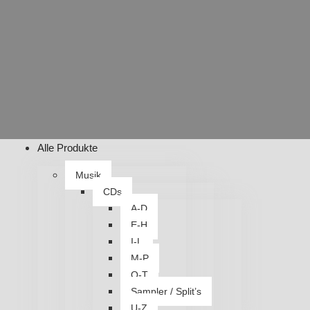
Alle Produkte
Musik
CDs
A-D
E-H
I-L
M-P
Q-T
Sampler / Split’s
U-Z