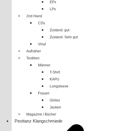
EPs
LPs
2nd Hand
CDs
Zustand: gut
Zustand: Sehr gut
Vinyl
Aufnäher
Textilien
Männer
T-Shirt
KAPU
Longsleeve
Frauen
Girlies
Jacken
Magazine / Bücher
Pesttanz Klangschmiede