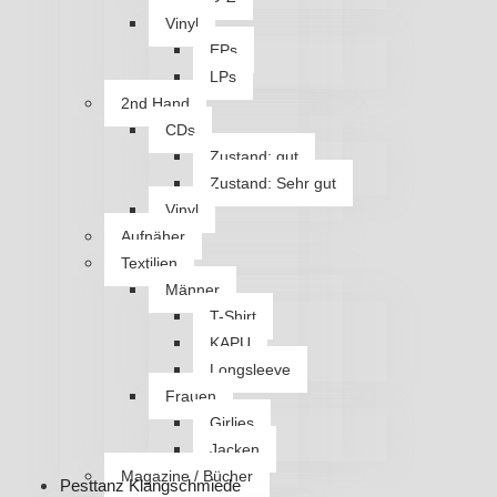
Vinyl
EPs
LPs
2nd Hand
CDs
Zustand: gut
Zustand: Sehr gut
Vinyl
Aufnäher
Textilien
Männer
T-Shirt
KAPU
Longsleeve
Frauen
Girlies
Jacken
Magazine / Bücher
Pesttanz Klangschmiede