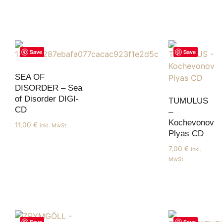
Save
Save
SEA OF
DISORDER – Sea
of Disorder DIGI-
TUMULUS
CD
–
Kochevonov
11,00
€
inkl. MwSt.
Plyas CD
7,00
€
inkl.
MwSt.
Save
Save