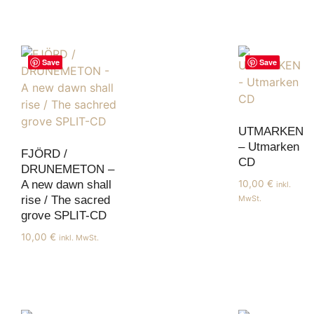
Save
Save
UTMARKEN
– Utmarken
FJÖRD /
CD
DRUNEMETON –
10,00
€
A new dawn shall
inkl.
MwSt.
rise / The sacred
grove SPLIT-CD
10,00
€
inkl. MwSt.