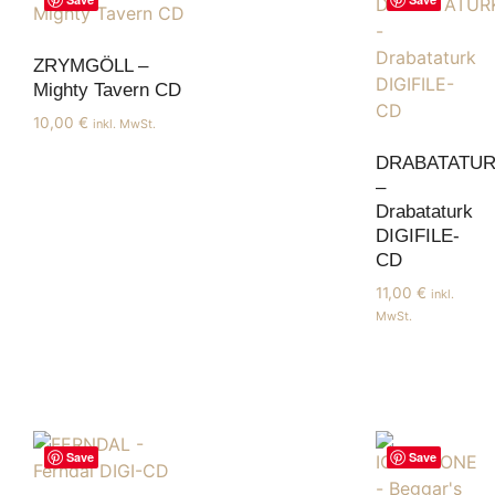
ZRYMGÖLL –
Mighty Tavern CD
10,00
€
inkl. MwSt.
DRABATATU
–
Drabataturk
DIGIFILE-
CD
11,00
€
inkl.
MwSt.
Save
Save