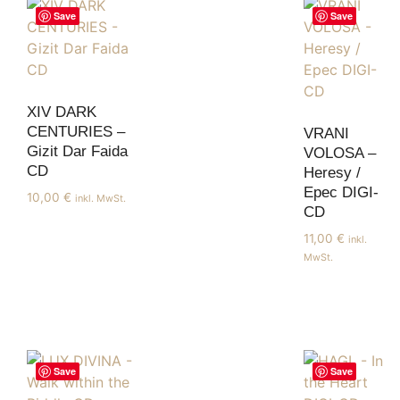
Save
Save
XIV DARK
CENTURIES –
VRANI
Gizit Dar Faida
VOLOSA –
CD
Heresy /
Epec DIGI-
10,00
€
inkl. MwSt.
CD
11,00
€
inkl.
MwSt.
Save
Save