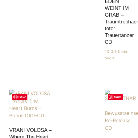
EDEN
WEINT IM
GRAB –
Traumtrophäe
toter
Trauertänzer
CD
10,00
€
inkl.
MwSt.
Save
Save
VRANI VOLOSA –
Where The Heart