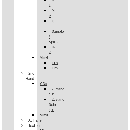
I-
L
M-
P
Q-
T
Sampler
/
Split’s
U-
Z
Vinyl
EPs
LPs
2nd
Hand
CDs
Zustand:
gut
Zustand:
Sehr
gut
Vinyl
Aufnäher
Textilien