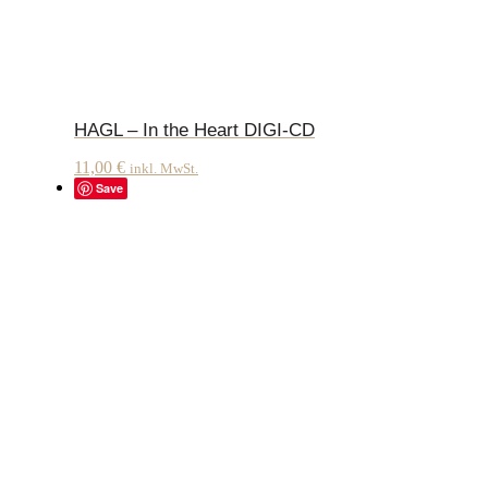
HAGL – In the Heart DIGI-CD
11,00
€
inkl. MwSt.
Save