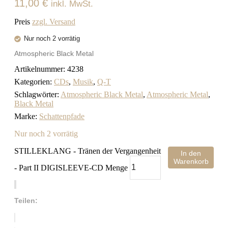
11,00
€
inkl. MwSt.
Preis
zzgl. Versand
Nur noch 2 vorrätig
Atmospheric Black Metal
Artikelnummer:
4238
Kategorien:
CDs
,
Musik
,
Q-T
Schlagwörter:
Atmospheric Black Metal
,
Atmospheric Metal
,
Black Metal
Marke:
Schattenpfade
Nur noch 2 vorrätig
STILLEKLANG - Tr​ä​nen der Vergangenheit
In den
Warenkorb
- Part II DIGISLEEVE-CD Menge
Teilen: