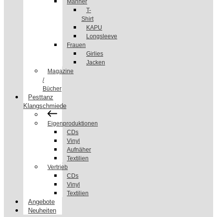
Männer
T-
Shirt
KAPU
Longsleeve
Frauen
Girlies
Jacken
Magazine
/
Bücher
Pesttanz
Klangschmiede
Eigenproduktionen
CDs
Vinyl
Aufnäher
Textilien
Vertrieb
CDs
Vinyl
Textilien
Angebote
Neuheiten