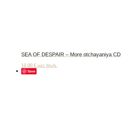
SEA OF DESPAIR – More otchayaniya CD
10,00
€
inkl. MwSt.
Save