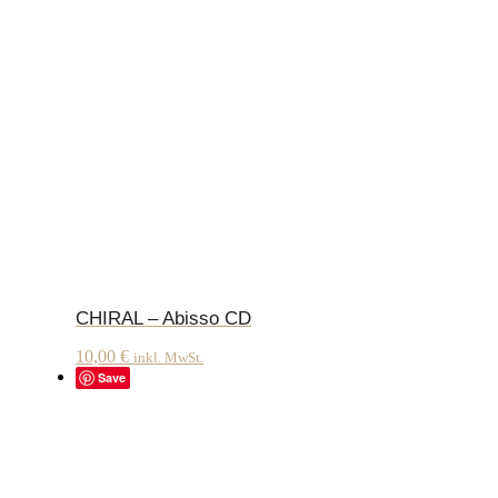
CHIRAL – Abisso CD
10,00
€
inkl. MwSt.
Save