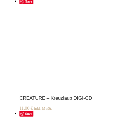
Save
CREATURE – Kreuzlaub DIGI-CD
11,00
€
inkl. MwSt.
Save