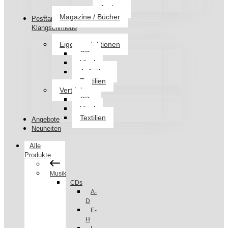
Jacken
Magazine / Bücher
Pesttanz
Klangschmiede
Eigenproduktionen
CDs
Vinyl
Aufnäher
Textilien
Vertrieb
CDs
Vinyl
Textilien
Angebote
Neuheiten
Alle
Produkte
Musik
CDs
A-
D
E-
H