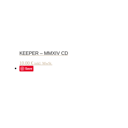
KEEPER – MMXIV CD
10,00
€
inkl. MwSt.
Save