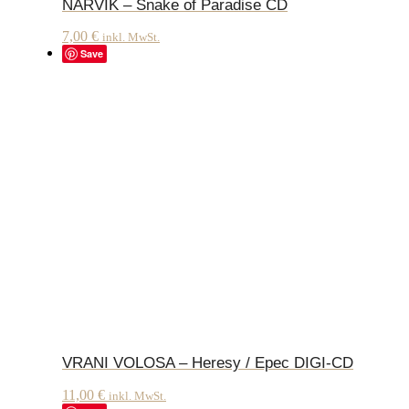
NARVIK – Snake of Paradise CD
7,00
€
inkl. MwSt.
Save
VRANI VOLOSA – Heresy / Epec DIGI-CD
11,00
€
inkl. MwSt.