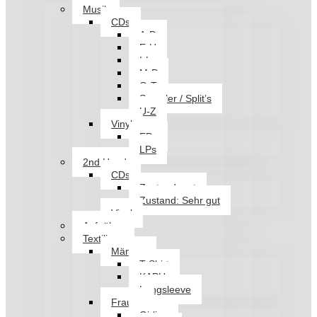
Musik
CDs
A-D
E-H
I-L
M-P
Q-T
Sampler / Split’s
U-Z
Vinyl
EPs
LPs
2nd Hand
CDs
Zustand: gut
Zustand: Sehr gut
Vinyl
Aufnäher
Textilien
Männer
T-Shirt
KAPU
Longsleeve
Frauen
Girlies