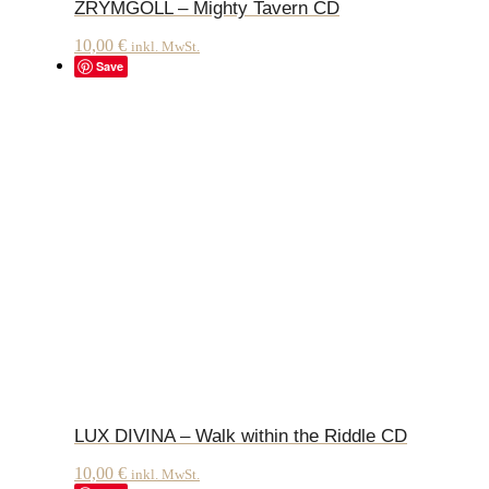
ZRYMGÖLL – Mighty Tavern CD
10,00
€
inkl. MwSt.
Save
LUX DIVINA – Walk within the Riddle CD
10,00
€
inkl. MwSt.