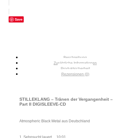
Save
Beschreibung
Zusätzliche Informationen
Produktsicherheit
Rezensionen (0)
STILLEKLANG – Tr​ä​nen der Vergangenheit –
Part II DIGISLEEVE-CD
Atmospheric Black Metal aus Deutschland
1. Sehnsucht lauert… 10:01