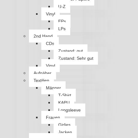
U-Z
Vinyl
EPs
LPs
2nd Hand
CDs
Zustand: gut
Zustand: Sehr gut
Vinyl
Aufnäher
Textilien
Männer
T-Shirt
KAPU
Longsleeve
Frauen
Girlies
Jacken