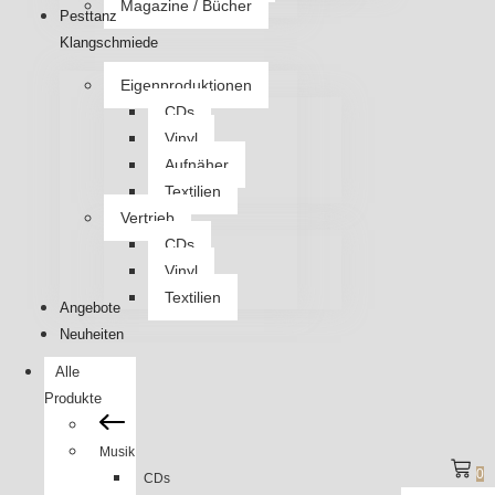
Magazine / Bücher
Pesttanz
Klangschmiede
Eigenproduktionen
CDs
Vinyl
Aufnäher
Textilien
Vertrieb
CDs
Vinyl
Textilien
Angebote
Neuheiten
Alle
Produkte
Musik
0
CDs