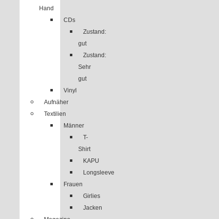
Hand
CDs
Zustand:
gut
Zustand:
Sehr
gut
Vinyl
Aufnäher
Textilien
Männer
T-
Shirt
KAPU
Longsleeve
Frauen
Girlies
Jacken