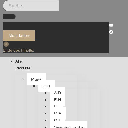
Mehr laden
Ende des Inhalts.
Alle
Produkte
Musik
CDs
A-D
E-H
I-L
M-P
Q-T
Sampler / Split’s