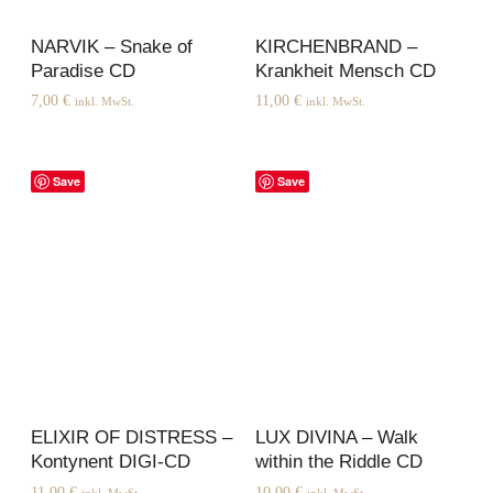
NARVIK – Snake of
KIRCHENBRAND –
Paradise CD
Krankheit Mensch CD
7,00
€
11,00
€
inkl. MwSt.
inkl. MwSt.
Save
Save
ELIXIR OF DISTRESS –
LUX DIVINA – Walk
Kontynent DIGI-CD
within the Riddle CD
11,00
€
10,00
€
inkl. MwSt.
inkl. MwSt.