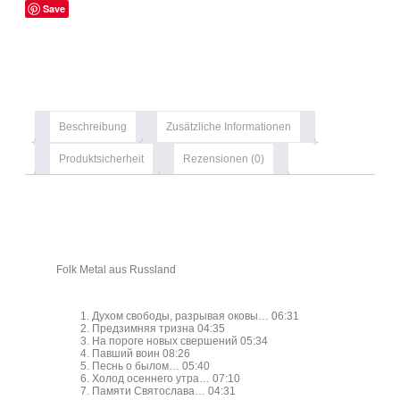
Save
Beschreibung
Zusätzliche Informationen
Produktsicherheit
Rezensionen (0)
Folk Metal aus Russland
Духом свободы, разрывая оковы… 06:31
Предзимняя тризна 04:35
На пороге новых свершений 05:34
Павший воин 08:26
Песнь о былом… 05:40
Холод осеннего утра… 07:10
Памяти Святослава… 04:31