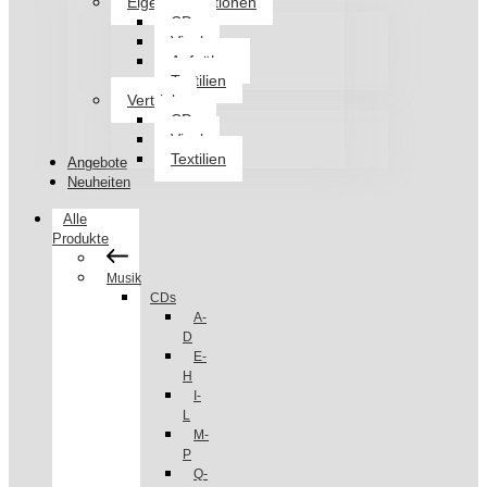
Eigenproduktionen
CDs
Vinyl
Aufnäher
Textilien
Vertrieb
CDs
Vinyl
Textilien
Angebote
Neuheiten
Alle
Produkte
Musik
CDs
A-
D
E-
H
I-
L
M-
P
Q-