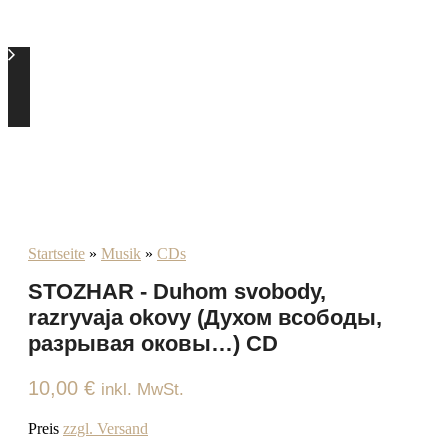
Startseite
»
Musik
»
CDs
STOZHAR - Duhom svobody,​
razryvaja okovy (Духом всободы,
разрывая оковы…) CD
10,00
€
inkl. MwSt.
Preis
zzgl. Versand