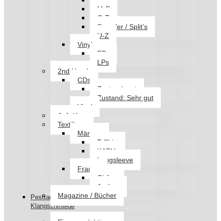
I-L
M-P
Q-T
Sampler / Split’s
U-Z
Vinyl
EPs
LPs
2nd Hand
CDs
Zustand: gut
Zustand: Sehr gut
Vinyl
Aufnäher
Textilien
Männer
T-Shirt
KAPU
Longsleeve
Frauen
Girlies
Jacken
Magazine / Bücher
Pesttanz
Klangschmiede