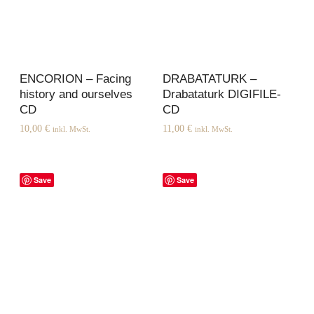
ENCORION – Facing
DRABATATURK –
history and ourselves
Drabataturk DIGIFILE-
CD
CD
10,00
€
11,00
€
inkl. MwSt.
inkl. MwSt.
Save
Save