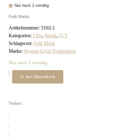
Nur noch 1 vorrätig
Folk Metal
Artikelnummer:
5102-1
Kategorien:
CDs
,
Musik
,
Q-T
Schlagwort:
Folk Metal
Marke:
Stygian Crypt Productions
Nur noch 1 vorrätig
STOZHAR
In den Warenkorb
-
Duhom
svobody,​
razryvaja
okovy
Teilen:
(Духом
всободы,
разрывая
оковы…)
CD
Menge