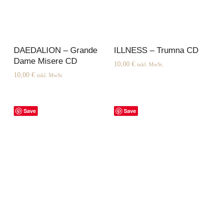
DAEDALION – Grande
ILLNESS – Trumna CD
Dame Misere CD
10,00
€
inkl. MwSt.
10,00
€
inkl. MwSt.
Save
Save