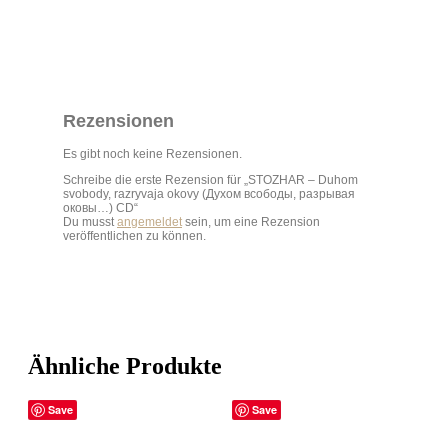
Rezensionen
Es gibt noch keine Rezensionen.
Schreibe die erste Rezension für „STOZHAR – Duhom
svobody,​ razryvaja okovy (Духом всободы, разрывая
оковы…) CD“
Du musst
angemeldet
sein, um eine Rezension
veröffentlichen zu können.
Ähnliche Produkte
Save
Save