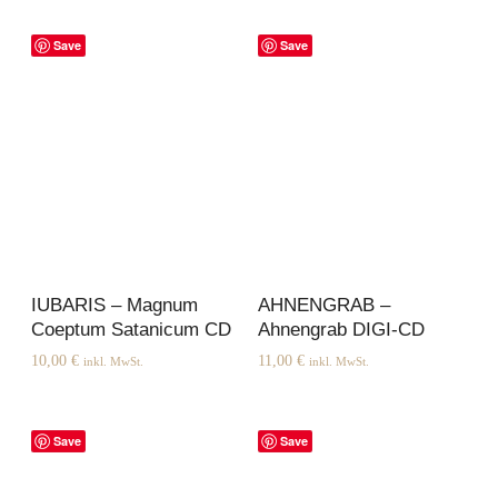
Save
Save
IUBARIS – Magnum
AHNENGRAB –
Coeptum Satanicum CD
Ahnengrab DIGI-CD
10,00
€
11,00
€
inkl. MwSt.
inkl. MwSt.
Save
Save