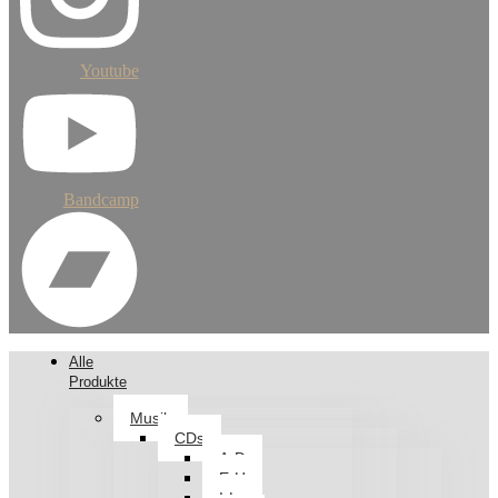
Youtube
Bandcamp
Alle
Produkte
Musik
CDs
A-D
E-H