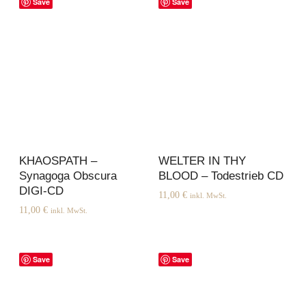
Save
Save
KHAOSPATH –
WELTER IN THY
Synagoga Obscura
BLOOD – Todestrieb CD
DIGI-CD
11,00
€
inkl. MwSt.
11,00
€
inkl. MwSt.
Save
Save