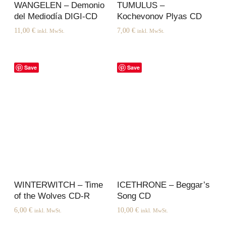
WANGELEN – Demonio
TUMULUS –
del Mediodía DIGI-CD
Kochevonov Plyas CD
11,00
€
7,00
€
inkl. MwSt.
inkl. MwSt.
Save
Save
WINTERWITCH – Time
ICETHRONE – Beggar’s
of the Wolves CD-R
Song CD
6,00
€
10,00
€
inkl. MwSt.
inkl. MwSt.