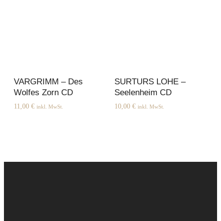
VARGRIMM – Des
SURTURS LOHE –
Wolfes Zorn CD
Seelenheim CD
11,00
€
10,00
€
inkl. MwSt.
inkl. MwSt.