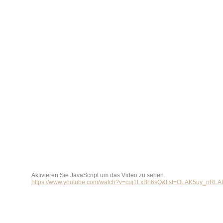
Aktivieren Sie JavaScript um das Video zu sehen.
https://www.youtube.com/watch?v=cuj1LxBh6sQ&list=OLAK5uy_nRL