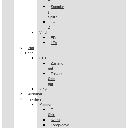
T
Sampler
/
Split’s
U-
Z
Vinyl
EPs
LPs
2nd
Hand
CDs
Zustand:
gut
Zustand:
Sehr
gut
Vinyl
Aufnäher
Textilien
Männer
T-
Shirt
KAPU
Longsleeve