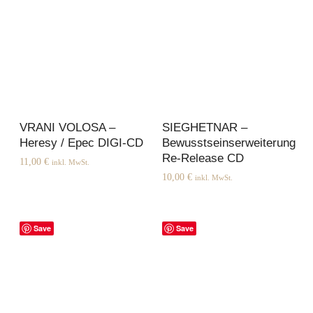
VRANI VOLOSA –
SIEGHETNAR –
Heresy / Epec DIGI-CD
Bewusstseinserweiterung
Re-Release CD
11,00
€
inkl. MwSt.
10,00
€
inkl. MwSt.
Save
Save