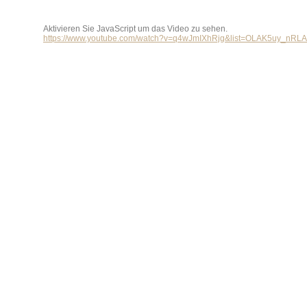
Aktivieren Sie JavaScript um das Video zu sehen.
https://www.youtube.com/watch?v=q4wJmIXhRjg&list=OLAK5uy_nRL