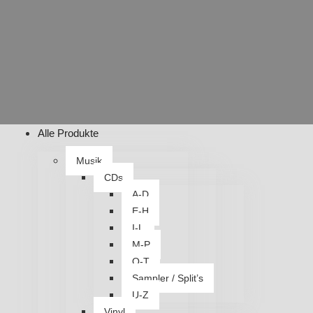
Alle Produkte
Musik
CDs
A-D
E-H
I-L
M-P
Q-T
Sampler / Split’s
U-Z
Vinyl