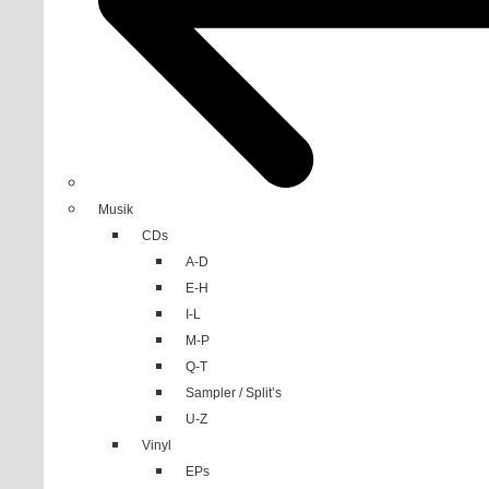
Musik
CDs
A-D
E-H
I-L
M-P
Q-T
Sampler / Split’s
U-Z
Vinyl
EPs