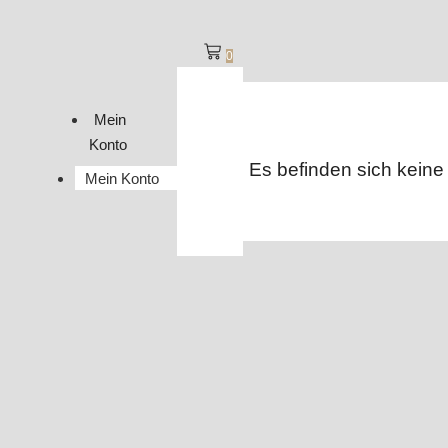
0
Mein
Konto
Es befinden sich keine
Mein Konto