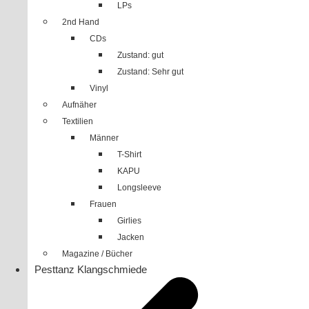
LPs
2nd Hand
CDs
Zustand: gut
Zustand: Sehr gut
Vinyl
Aufnäher
Textilien
Männer
T-Shirt
KAPU
Longsleeve
Frauen
Girlies
Jacken
Magazine / Bücher
Pesttanz Klangschmiede