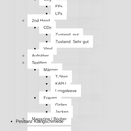
EPs
LPs
2nd Hand
CDs
Zustand: gut
Zustand: Sehr gut
Vinyl
Aufnäher
Textilien
Männer
T-Shirt
KAPU
Longsleeve
Frauen
Girlies
Jacken
Magazine / Bücher
Pesttanz Klangschmiede