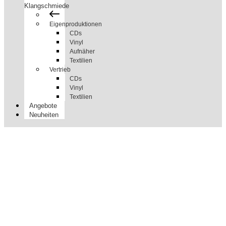
Klangschmiede
Eigenproduktionen
CDs
Vinyl
Aufnäher
Textilien
Vertrieb
CDs
Vinyl
Textilien
Angebote
Neuheiten