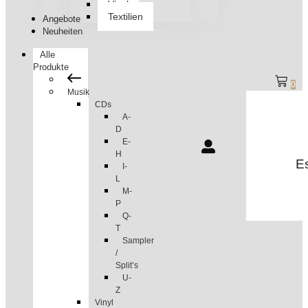
Vinyl
Textilien
Angebote
Neuheiten
Alle
Produkte
0
Musik
CDs
A-
D
E-
H
Es
I-
L
M-
P
Q-
T
Sampler
/
Split’s
U-
Z
Vinyl