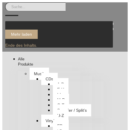
Mehr laden
Ende des Inhalts.
Alle
Produkte
Musik
CDs
A-D
E-H
I-L
M-P
Q-T
Sampler / Split’s
U-Z
Vinyl
EPs