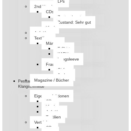
LPs
2nd Hand
CDs
Zustand: gut
Zustand: Sehr gut
Vinyl
Aufnäher
Textilien
Männer
T-Shirt
KAPU
Longsleeve
Frauen
Girlies
Jacken
Magazine / Bücher
Pesttanz
Klangschmiede
Eigenproduktionen
CDs
Vinyl
Aufnäher
Textilien
Vertrieb
CDs