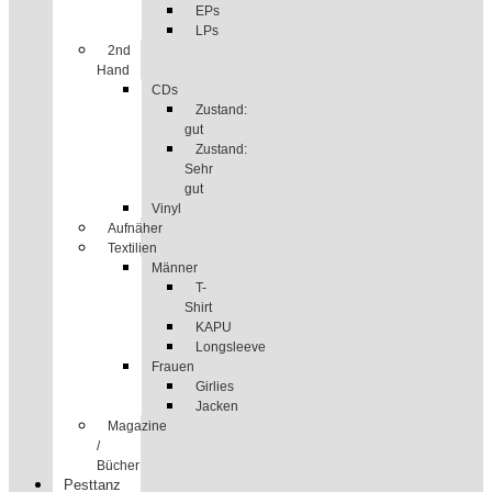
EPs
LPs
2nd
Hand
CDs
Zustand:
gut
Zustand:
Sehr
gut
Vinyl
Aufnäher
Textilien
Männer
T-
Shirt
KAPU
Longsleeve
Frauen
Girlies
Jacken
Magazine
/
Bücher
Pesttanz