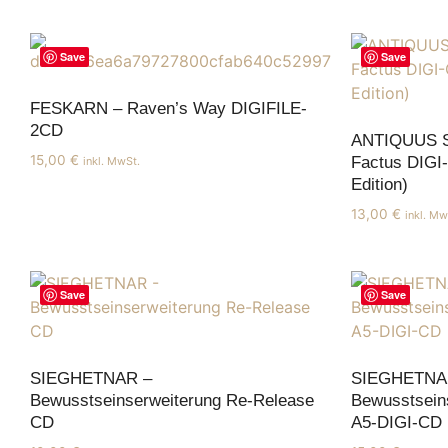
Save
Save
FESKARN – Raven’s Way DIGIFILE-
2CD
ANTIQUUS S
15,00
€
Factus DIGI-
inkl. MwSt.
Edition)
13,00
€
inkl. Mw
Save
Save
SIEGHETNAR –
SIEGHETNA
Bewusstseinserweiterung Re-Release
Bewusstsein
CD
A5-DIGI-CD (