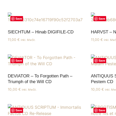
Save
Save
SIECHTUM – Hinab DIGIFILE-CD
HARVST – N
11,00
€
11,00
€
inkl. MwSt.
inkl. MwS
Save
Save
DEVIATOR – To Forgotten Path –
ANTIQUUS S
Triumph of the Will CD
Pestem CD
10,00
€
10,00
€
inkl. MwSt.
inkl. Mw
Save
Save