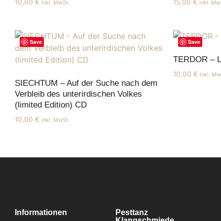
10,00
€
15,00
€
inkl. MwSt.
inkl. Mw
Save
Save
TERDOR – Le
10,00
€
inkl. Mw
SIECHTUM – Auf der Suche nach dem
Verbleib des unterirdischen Volkes
(limited Edition) CD
10,00
€
inkl. MwSt.
Informationen
Pesttanz
Klangschmiede