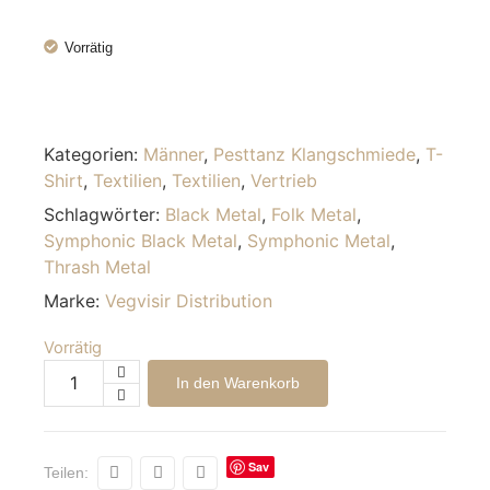
Vorrätig
Kategorien:
Männer
,
Pesttanz Klangschmiede
,
T-
Shirt
,
Textilien
,
Textilien
,
Vertrieb
Schlagwörter:
Black Metal
,
Folk Metal
,
Symphonic Black Metal
,
Symphonic Metal
,
Thrash Metal
Marke:
Vegvisir Distribution
Vorrätig
Alternative:
In den Warenkorb
Sav
Teilen:
e