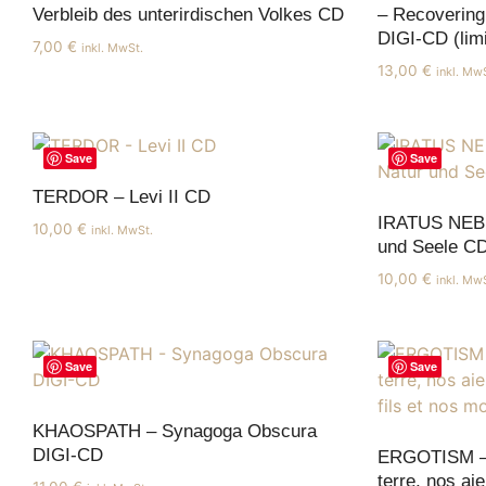
Verbleib des unterirdischen Volkes CD
– Recovering
DIGI-CD (limi
7,00
€
inkl. MwSt.
13,00
€
inkl. Mw
Save
Save
TERDOR – Levi II CD
IRATUS NEBU
10,00
€
inkl. MwSt.
und Seele C
10,00
€
inkl. Mw
Save
Save
KHAOSPATH – Synagoga Obscura
DIGI-CD
ERGOTISM –
terre, nos ai