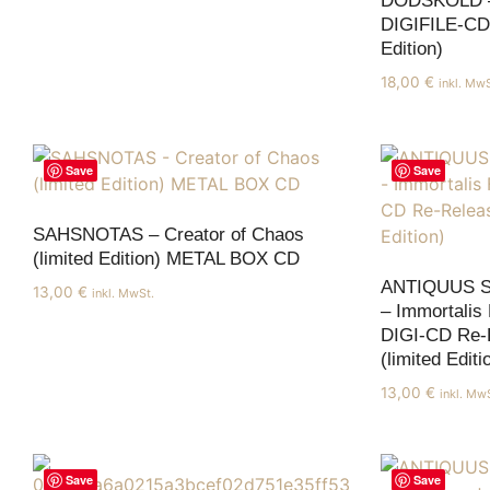
DODSKOLD –
DIGIFILE-CD 
Edition)
18,00
€
inkl. MwS
Save
Save
SAHSNOTAS – Creator of Chaos
(limited Edition) METAL BOX CD
ANTIQUUS 
13,00
€
inkl. MwSt.
– Immortalis
DIGI-CD Re-
(limited Editi
13,00
€
inkl. Mw
Save
Save