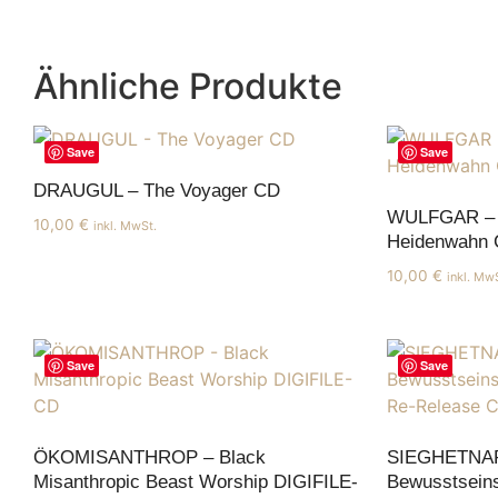
Ähnliche Produkte
Save
Save
DRAUGUL – The Voyager CD
WULFGAR –
10,00
€
inkl. MwSt.
Heidenwahn
10,00
€
inkl. Mw
Save
Save
ÖKOMISANTHROP – Black
SIEGHETNA
Misanthropic Beast Worship DIGIFILE-
Bewusstseins