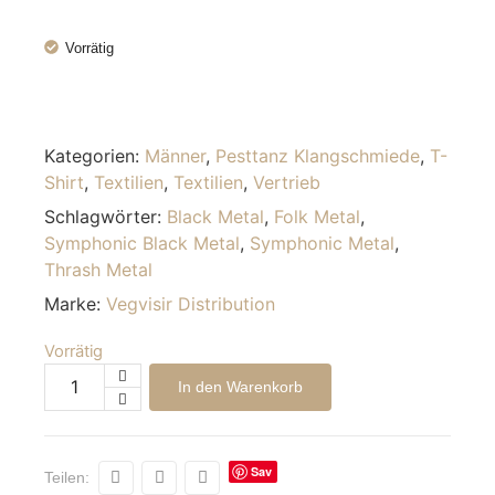
Vorrätig
Kategorien:
Männer
,
Pesttanz Klangschmiede
,
T-
Shirt
,
Textilien
,
Textilien
,
Vertrieb
Schlagwörter:
Black Metal
,
Folk Metal
,
Symphonic Black Metal
,
Symphonic Metal
,
Thrash Metal
Marke:
Vegvisir Distribution
Vorrätig
Alternative:
In den Warenkorb
Sav
Teilen:
e