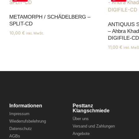
METAMORPH / SCHÄDELBERG –
SPLIT-CD
ANTIQUUS 
– Ahbra Khad
10,00
€
inkl. MwSt.
DIGIFILE-CD
11,00
€
inkl. MwS
Informationen
Pesttanz
Klangschmiede
Impressum
Über uns
Wiederrufsbelehrung
Versand und Zahlungen
Datenschutz
Angebote
AGBs