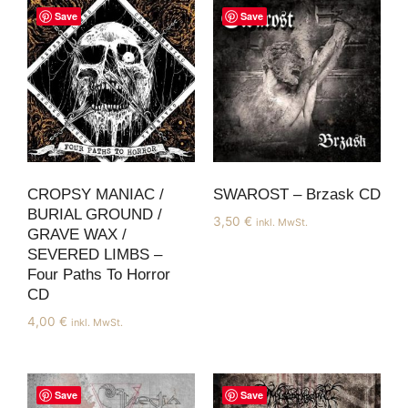
Save
Save
CROPSY MANIAC /
SWAROST – Brzask CD
BURIAL GROUND /
3,50
€
inkl. MwSt.
GRAVE WAX /
SEVERED LIMBS –
Four Paths To Horror
CD
4,00
€
inkl. MwSt.
Save
Save