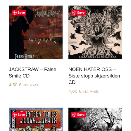
Save
Save
JACKSTRAW – False
NOEN HATER OSS –
Smile CD
Siste stopp skjærsilden
CD
4,50
€
inkl. MwSt.
4,00
€
inkl. MwSt.
Save
Save