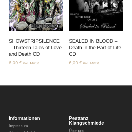
SHOWSTRIPSILENCE
SEALED IN BLOOD –
– Thirteen Tales of Love
Death in the Part of Life
and Death CD
CD
6,00
€
6,00
€
inkl. MwSt.
inkl. MwSt.
Informationen
Pesttanz
Klangschmiede
Impressum
Über uns