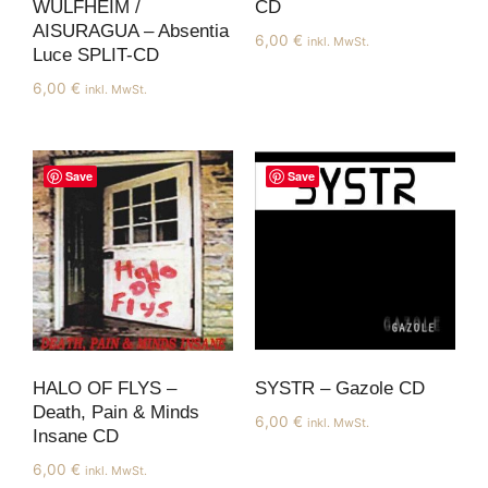
WULFHEIM /
CD
AISURAGUA – Absentia
6,00
€
inkl. MwSt.
Luce SPLIT-CD
6,00
€
inkl. MwSt.
Save
Save
HALO OF FLYS –
SYSTR – Gazole CD
Death, Pain & Minds
6,00
€
inkl. MwSt.
Insane CD
6,00
€
inkl. MwSt.