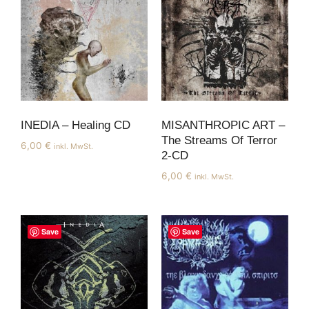
INEDIA – Healing CD
MISANTHROPIC ART –
The Streams Of Terror
6,00
€
inkl. MwSt.
2-CD
6,00
€
inkl. MwSt.
Save
Save