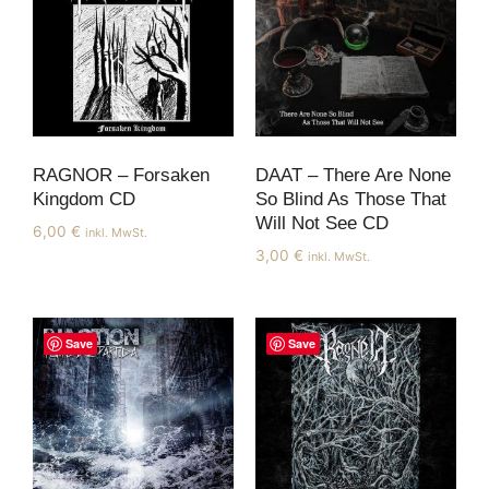
RAGNOR – Forsaken
DAAT – There Are None
Kingdom CD
So Blind As Those That
Will Not See CD
6,00
€
inkl. MwSt.
3,00
€
inkl. MwSt.
Save
Save