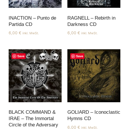
INACTION – Punto de
RAGNELL – Rebirth in
Partida CD
Darkness CD
6,00
€
6,00
€
inkl. MwSt.
inkl. MwSt.
Save
Save
BLACK COMMAND &
GOLIARD – Iconoclastic
IRAE – The Immortal
Hymns CD
Circle of the Adversary
6,00
€
inkl. MwSt.