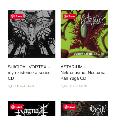
Save
Save
SUICIDAL VORTEX –
ASTARIUM –
my existence a series
Nekrocosmo: Nocturnal
CD
Kali Yuga CD
6,00
€
6,00
€
inkl. MwSt.
inkl. MwSt.
Save
Save