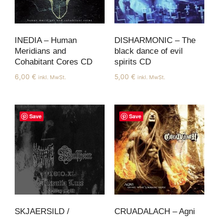
INEDIA – Human
DISHARMONIC – The
Meridians and
black dance of evil
Cohabitant Cores CD
spirits CD
6,00
€
5,00
€
inkl. MwSt.
inkl. MwSt.
Save
Save
SKJAERSILD /
CRUADALACH – Agni