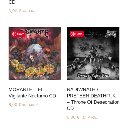
CD
6,00
€
inkl. MwSt.
Save
Save
MORANTE – El
NADIWRATH /
Vigilante Nocturno CD
PRETEEN DEATHFUK
– Throne Of Desecration
6,00
€
inkl. MwSt.
CD
6,00
€
inkl. MwSt.