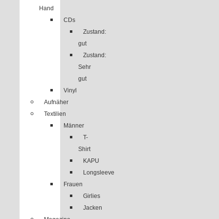
Hand
CDs
Zustand:
gut
Zustand:
Sehr
gut
Vinyl
Aufnäher
Textilien
Männer
T-
Shirt
KAPU
Longsleeve
Frauen
Girlies
Jacken