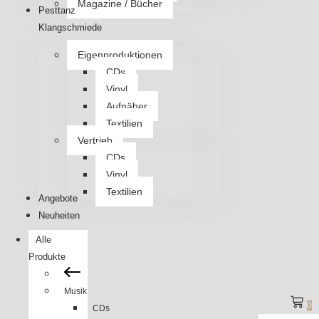
Magazine / Bücher
Pesttanz
Klangschmiede
Eigenproduktionen
CDs
Vinyl
Aufnäher
Textilien
Vertrieb
CDs
Vinyl
Textilien
Angebote
Neuheiten
Alle
Produkte
Musik
0
CDs