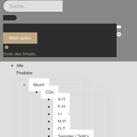
Mehr laden
Ende des Inhalts.
Alle
Produkte
Musik
CDs
A-D
E-H
I-L
M-P
Q-T
Sampler / Split’s