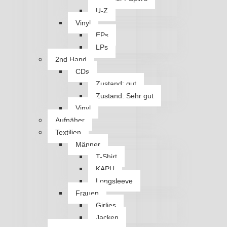
U-Z
Vinyl
EPs
LPs
2nd Hand
CDs
Zustand: gut
Zustand: Sehr gut
Vinyl
Aufnäher
Textilien
Männer
T-Shirt
KAPU
Longsleeve
Frauen
Girlies
Jacken