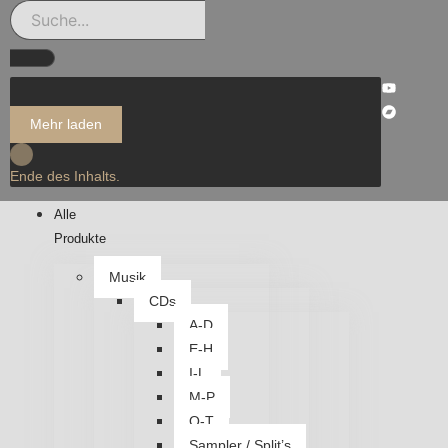
Mehr laden
Ende des Inhalts.
Alle
Produkte
Musik
CDs
A-D
E-H
I-L
M-P
Q-T
Sampler / Split’s