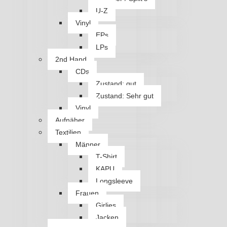
U-Z
Vinyl
EPs
LPs
2nd Hand
CDs
Zustand: gut
Zustand: Sehr gut
Vinyl
Aufnäher
Textilien
Männer
T-Shirt
KAPU
Longsleeve
Frauen
Girlies
Jacken