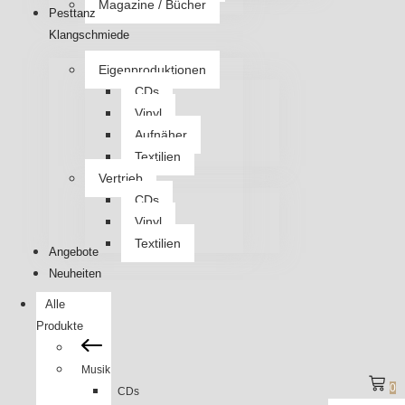
Magazine / Bücher
Pesttanz
Klangschmiede
Eigenproduktionen
CDs
Vinyl
Aufnäher
Textilien
Vertrieb
CDs
Vinyl
Textilien
Angebote
Neuheiten
Alle
Produkte
Musik
0
CDs