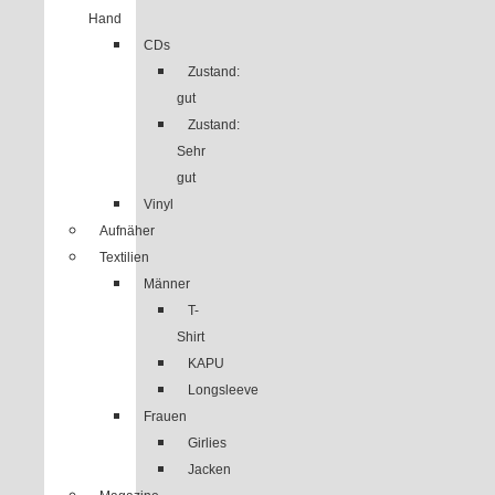
Hand
CDs
Zustand:
gut
Zustand:
Sehr
gut
Vinyl
Aufnäher
Textilien
Männer
T-
Shirt
KAPU
Longsleeve
Frauen
Girlies
Jacken