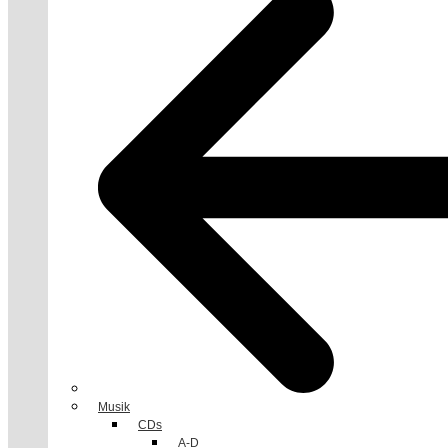
Musik
CDs
A-D