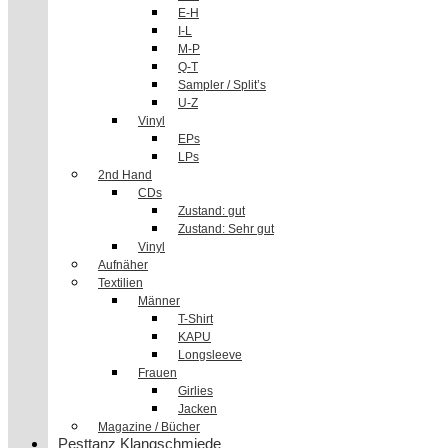
E-H
I-L
M-P
Q-T
Sampler / Split’s
U-Z
Vinyl
EPs
LPs
2nd Hand
CDs
Zustand: gut
Zustand: Sehr gut
Vinyl
Aufnäher
Textilien
Männer
T-Shirt
KAPU
Longsleeve
Frauen
Girlies
Jacken
Magazine / Bücher
Pesttanz Klangschmiede