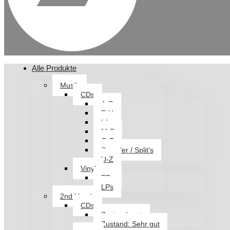
Alle Produkte
Musik
CDs
A-D
E-H
I-L
M-P
Q-T
Sampler / Split’s
U-Z
Vinyl
EPs
LPs
2nd Hand
CDs
Zustand: gut
Zustand: Sehr gut