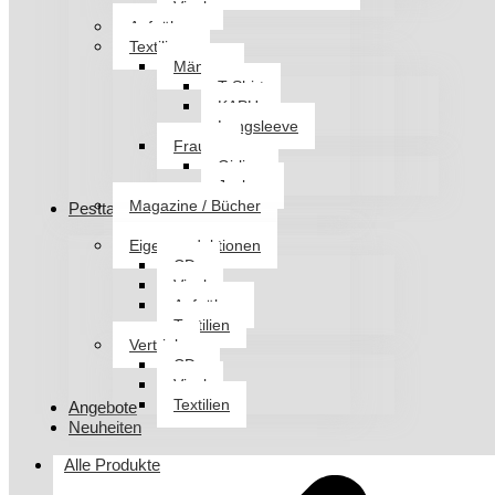
Vinyl
Aufnäher
Textilien
Männer
T-Shirt
KAPU
Longsleeve
Frauen
Girlies
Jacken
Magazine / Bücher
Pesttanz Klangschmiede
Eigenproduktionen
CDs
Vinyl
Aufnäher
Textilien
Vertrieb
CDs
Vinyl
Textilien
Angebote
Neuheiten
Alle Produkte