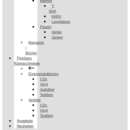
Männer
T-
Shirt
KAPU
Longsleeve
Frauen
Girlies
Jacken
Magazine
/
Bücher
Pesttanz
Klangschmiede
Eigenproduktionen
CDs
Vinyl
Aufnäher
Textilien
Vertrieb
CDs
Vinyl
Textilien
Angebote
Neuheiten