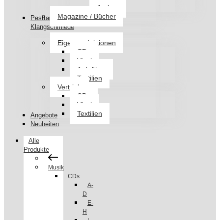
Jacken
Magazine / Bücher
Pesttanz
Klangschmiede
Eigenproduktionen
CDs
Vinyl
Aufnäher
Textilien
Vertrieb
CDs
Vinyl
Textilien
Angebote
Neuheiten
Alle
Produkte
Musik
CDs
A-
D
E-
H