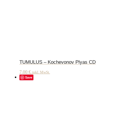
TUMULUS – Kochevonov Plyas CD
7,00
€
inkl. MwSt.
Save