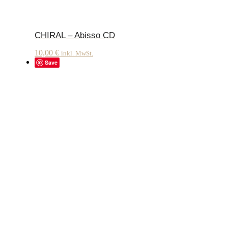
CHIRAL – Abisso CD
10,00
€
inkl. MwSt.
Save