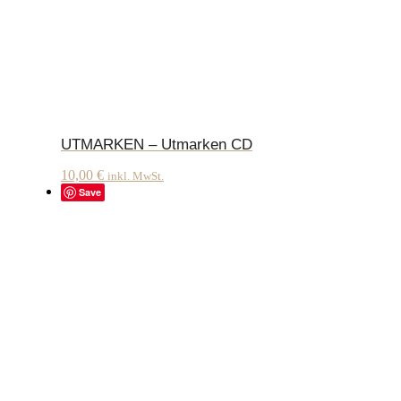
UTMARKEN – Utmarken CD
10,00
€
inkl. MwSt.
Save