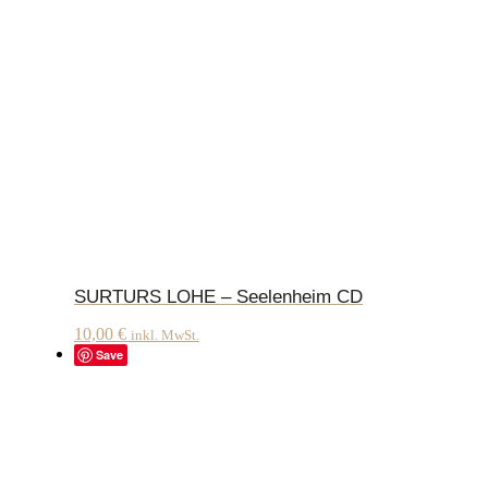
SURTURS LOHE – Seelenheim CD
10,00
€
inkl. MwSt.
Save