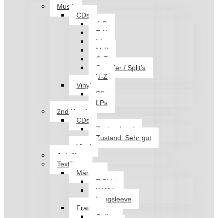
Musik
CDs
A-D
E-H
I-L
M-P
Q-T
Sampler / Split’s
U-Z
Vinyl
EPs
LPs
2nd Hand
CDs
Zustand: gut
Zustand: Sehr gut
Vinyl
Aufnäher
Textilien
Männer
T-Shirt
KAPU
Longsleeve
Frauen
Girlies