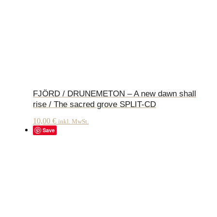
FJÖRD / DRUNEMETON – A new dawn shall
rise / The sacred grove SPLIT-CD
10,00
€
inkl. MwSt.
Save