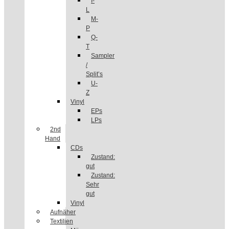
I-
L
M-
P
Q-
T
Sampler
/
Split’s
U-
Z
Vinyl
EPs
LPs
2nd
Hand
CDs
Zustand:
gut
Zustand:
Sehr
gut
Vinyl
Aufnäher
Textilien