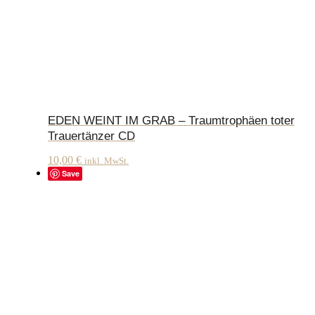
EDEN WEINT IM GRAB – Traumtrophäen toter
Trauertänzer CD
10,00
€
inkl. MwSt.
Save