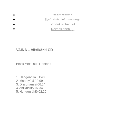
Beschreibung
Zusätzliche Informationen
Produktsicherheit
Rezensionen (0)
VAINA – Viisikärki CD
Black Metal aus Finnland
1. Hengentulo 01:40
2. Maanlyöjä 10:09
3. Dissonanssi 06:14
4. Antikristitty 07:34
5. Hengenlähtö 02:25