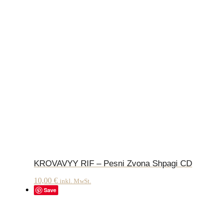
KROVAVYY RIF – Pesni Zvona Shpagi CD
10,00
€
inkl. MwSt.
Save