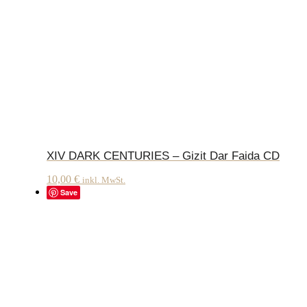
XIV DARK CENTURIES – Gizit Dar Faida CD
10,00
€
inkl. MwSt.
Save