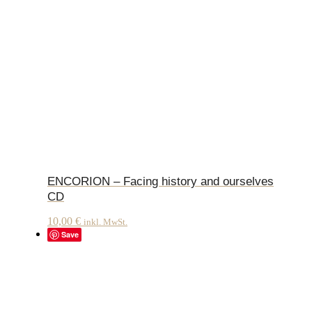
ENCORION – Facing history and ourselves
CD
10,00
€
inkl. MwSt.
Save