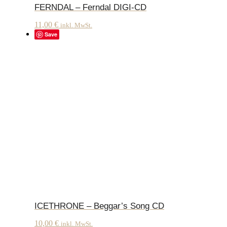
FERNDAL – Ferndal DIGI-CD
11,00
€
inkl. MwSt.
Save
ICETHRONE – Beggar’s Song CD
10,00
€
inkl. MwSt.