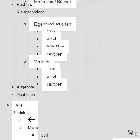
Magazine / Bücher
Pesttanz
Klangschmiede
Eigenproduktionen
CDs
Vinyl
Aufnäher
Textilien
Vertrieb
CDs
Vinyl
Textilien
Angebote
Neuheiten
Alle
Produkte
Musik
0
CDs