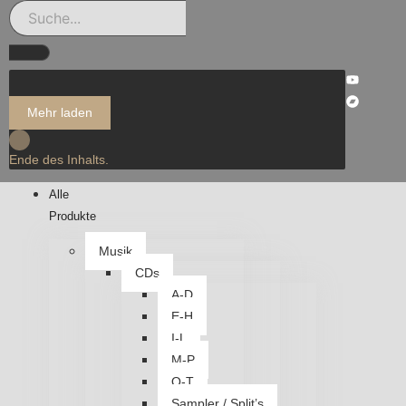
Mehr laden
Ende des Inhalts.
Alle
Produkte
Musik
CDs
A-D
E-H
I-L
M-P
Q-T
Sampler / Split’s