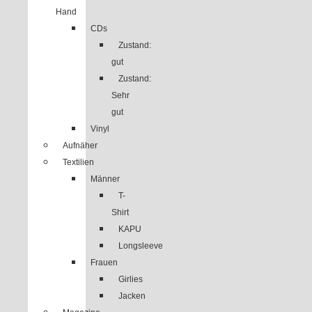
Hand
CDs
Zustand:
gut
Zustand:
Sehr
gut
Vinyl
Aufnäher
Textilien
Männer
T-
Shirt
KAPU
Longsleeve
Frauen
Girlies
Jacken