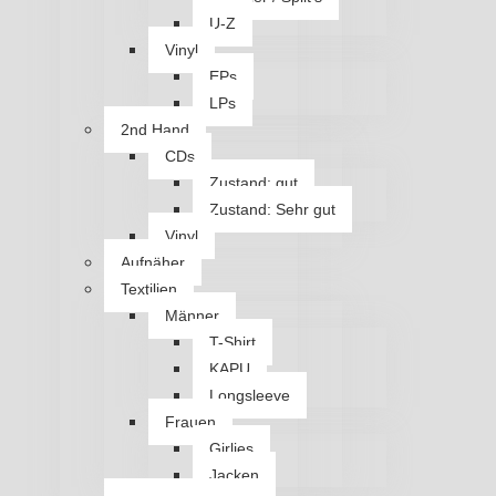
U-Z
Vinyl
EPs
LPs
2nd Hand
CDs
Zustand: gut
Zustand: Sehr gut
Vinyl
Aufnäher
Textilien
Männer
T-Shirt
KAPU
Longsleeve
Frauen
Girlies
Jacken