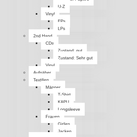
U-Z
Vinyl
EPs
LPs
2nd Hand
CDs
Zustand: gut
Zustand: Sehr gut
Vinyl
Aufnäher
Textilien
Männer
T-Shirt
KAPU
Longsleeve
Frauen
Girlies
Jacken