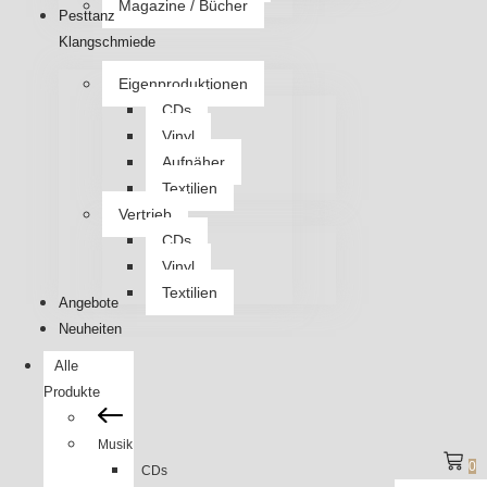
Magazine / Bücher
Pesttanz
Klangschmiede
Eigenproduktionen
CDs
Vinyl
Aufnäher
Textilien
Vertrieb
CDs
Vinyl
Textilien
Angebote
Neuheiten
Alle
Produkte
Musik
0
CDs