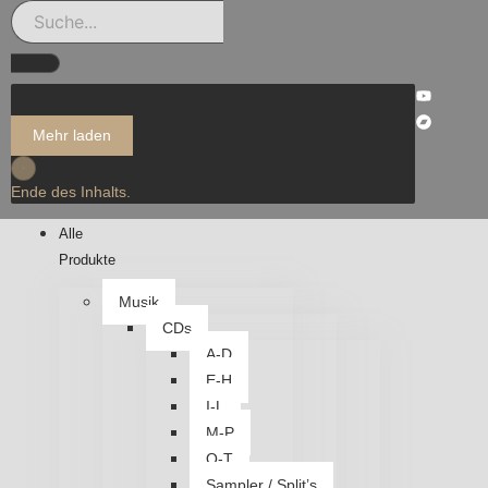
Mehr laden
Ende des Inhalts.
Alle
Produkte
Musik
CDs
A-D
E-H
I-L
M-P
Q-T
Sampler / Split’s