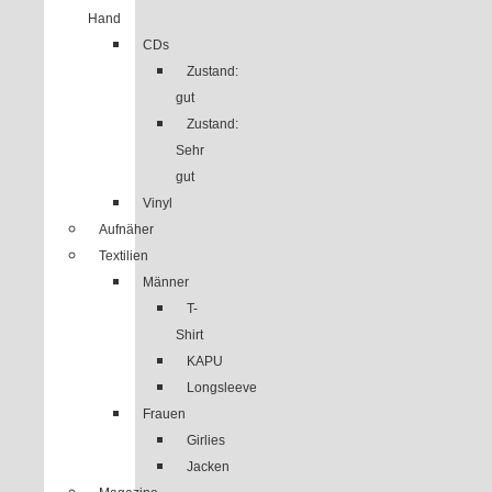
Hand
CDs
Zustand:
gut
Zustand:
Sehr
gut
Vinyl
Aufnäher
Textilien
Männer
T-
Shirt
KAPU
Longsleeve
Frauen
Girlies
Jacken