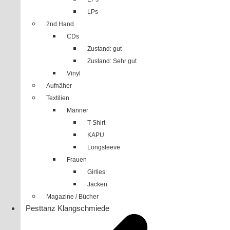
LPs
2nd Hand
CDs
Zustand: gut
Zustand: Sehr gut
Vinyl
Aufnäher
Textilien
Männer
T-Shirt
KAPU
Longsleeve
Frauen
Girlies
Jacken
Magazine / Bücher
Pesttanz Klangschmiede