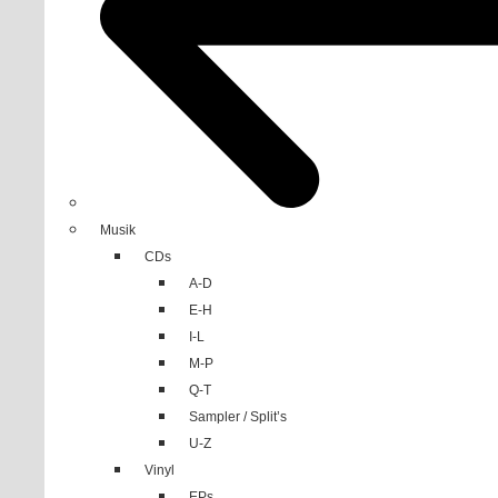
Musik
CDs
A-D
E-H
I-L
M-P
Q-T
Sampler / Split’s
U-Z
Vinyl
EPs