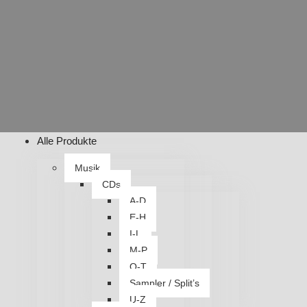
Alle Produkte
Musik
CDs
A-D
E-H
I-L
M-P
Q-T
Sampler / Split’s
U-Z