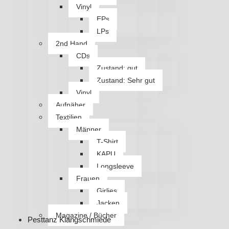
Vinyl
EPs
LPs
2nd Hand
CDs
Zustand: gut
Zustand: Sehr gut
Vinyl
Aufnäher
Textilien
Männer
T-Shirt
KAPU
Longsleeve
Frauen
Girlies
Jacken
Magazine / Bücher
Pesttanz Klangschmiede