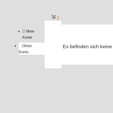
0
Mein
Konto
Mein
Es befinden sich keine
Konto