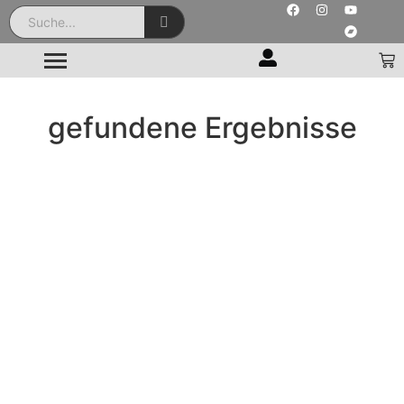
gefundene Ergebnisse
AASGARD / ATHOS – Chaos CD
☆
☆
☆
☆
☆
Black Metal
10,00
€
inkl. MwSt.
BETULA – To the Fearless, Merciless,
Immortal Ones CD