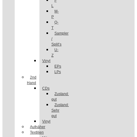
I-
L
M-
P
Q-
T
Sampler
/
Split’s
U-
Z
Vinyl
EPs
LPs
2nd
Hand
CDs
Zustand:
gut
Zustand:
Sehr
gut
Vinyl
Aufnäher
Textilien