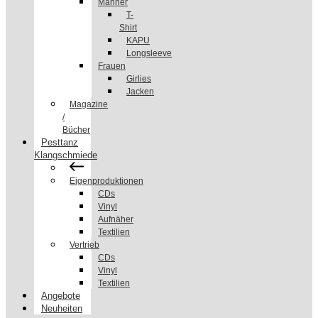
Männer
T-
Shirt
KAPU
Longsleeve
Frauen
Girlies
Jacken
Magazine
/
Bücher
Pesttanz
Klangschmiede
Eigenproduktionen
CDs
Vinyl
Aufnäher
Textilien
Vertrieb
CDs
Vinyl
Textilien
Angebote
Neuheiten