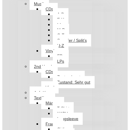
Musik
CDs
A-D
E-H
I-L
M-P
Q-T
Sampler / Split’s
U-Z
Vinyl
EPs
LPs
2nd Hand
CDs
Zustand: gut
Zustand: Sehr gut
Vinyl
Aufnäher
Textilien
Männer
T-Shirt
KAPU
Longsleeve
Frauen
Girlies