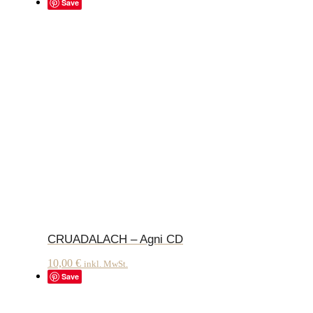
Save
CRUADALACH – Agni CD
10,00
€
inkl. MwSt.
Save