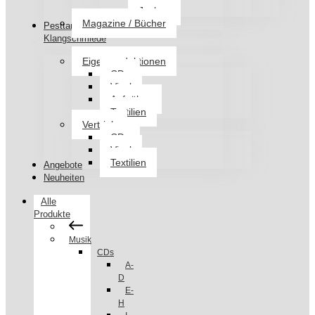
Jacken
Magazine / Bücher
Pesttanz
Klangschmiede
Eigenproduktionen
CDs
Vinyl
Aufnäher
Textilien
Vertrieb
CDs
Vinyl
Textilien
Angebote
Neuheiten
Alle
Produkte
Musik
CDs
A-
D
E-
H