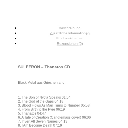
Beschreibung
Zusätzliche Informationen
Produktsicherheit
Rezensionen (0)
SULFERON – Thanatos CD
Black Metal aus Griechenland
1. The Son of Nycta Speaks 01:54
2. The God of the Gaps 04:18
3. Blood Flows As Man Turns to Number 05:58
4. From Birth to the Pyre 06:19
5. Thanatos 04:47
6. A Tale of Creation (Candlemass cover) 06:06
7. Invert All Seven Names 04:13
8. I Am Become Death 07:19