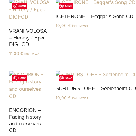
Save
Save
ICETHRONE – Beggar’s Song CD
10,00
€
inkl. MwSt.
VRANI VOLOSA
– Heresy / Epec
DIGI-CD
11,00
€
inkl. MwSt.
Save
Save
SURTURS LOHE – Seelenheim CD
10,00
€
inkl. MwSt.
ENCORION –
Facing history
and ourselves
CD