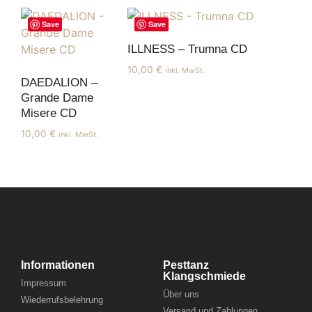
Save
Save
ILLNESS – Trumna CD
10,00
€
inkl. MwSt.
DAEDALION –
Grande Dame
Misere CD
10,00
€
inkl. MwSt.
Informationen
Pesttanz
Klangschmiede
Impressum
Über uns
Wiederrufsbelehrung
Versand und Zahlungen