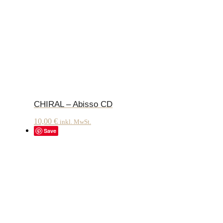
CHIRAL – Abisso CD
10,00
€
inkl. MwSt.
Save