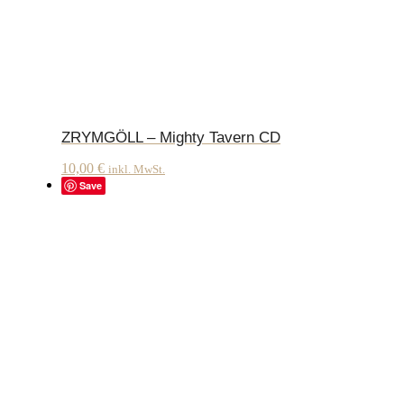
ZRYMGÖLL – Mighty Tavern CD
10,00
€
inkl. MwSt.
Save