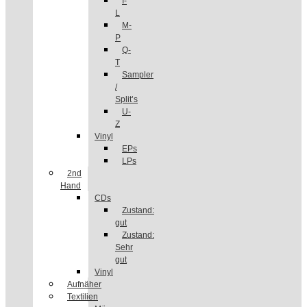
I-
L
M-
P
Q-
T
Sampler
/
Split’s
U-
Z
Vinyl
EPs
LPs
2nd
Hand
CDs
Zustand:
gut
Zustand:
Sehr
gut
Vinyl
Aufnäher
Textilien