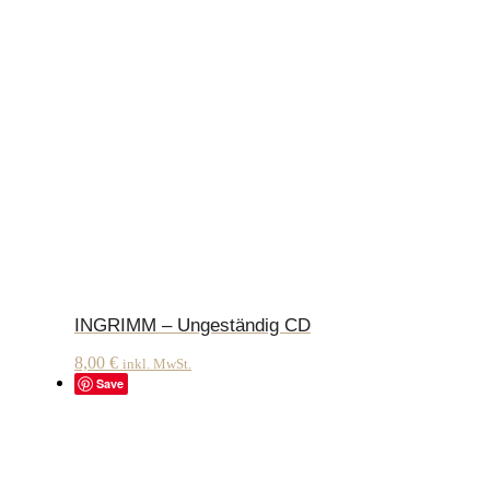
INGRIMM – Ungeständig CD
8,00
€
inkl. MwSt.
Save