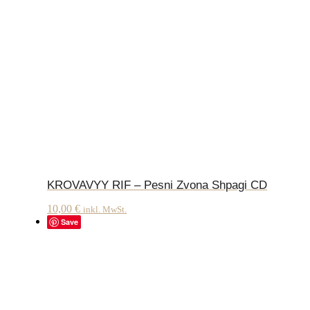
KROVAVYY RIF – Pesni Zvona Shpagi CD
10,00
€
inkl. MwSt.
Save