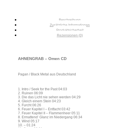
Beschreibung
Zusätzliche Informationen
Produktsicherheit
Rezensionen (0)
AHNENGRAB – Omen CD
Pagan / Black Metal aus Deutschland
1. Intro / Seek for the Past 04:03
2. Ruinen 06:09
3. Die das Licht nie sehen werden 04:29
4. Gleich einem Stein 04:23
5. Furcht 06:26
6. Feuer Kapitel I – Entfacht 03:42
7. Feuer Kapitel II – Flammenheer 05:11
8. Ermattend‘ Glanz im Niedergang 06:34
9. Wind 05:17
10. – 01:24