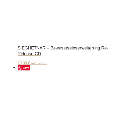
SIEGHETNAR – Bewusstseinserweiterung Re-
Release CD
10,00
€
inkl. MwSt.
Save