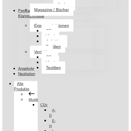
Jacken
Magazine / Bücher
Pesttanz
Klangschmiede
Eigenproduktionen
CDs
Vinyl
Aufnäher
Textilien
Vertrieb
CDs
Vinyl
Textilien
Angebote
Neuheiten
Alle
Produkte
Musik
CDs
A-
D
E-
H