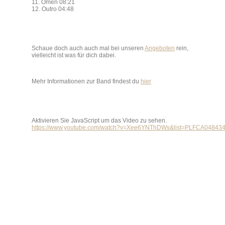
11. Omen 08:21
12. Outro 04:48
Schaue doch auch auch mal bei unseren
Angeboten
rein,
vielleicht ist was für dich dabei.
Mehr Informationen zur Band findest du
hier
Aktivieren Sie JavaScript um das Video zu sehen.
https://www.youtube.com/watch?v=Xee6YNThDWs&list=PLFCA0484