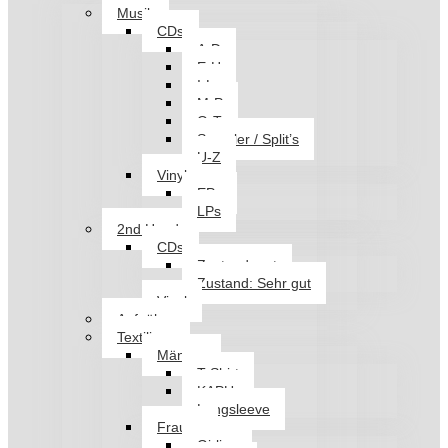
Musik
CDs
A-D
E-H
I-L
M-P
Q-T
Sampler / Split’s
U-Z
Vinyl
EPs
LPs
2nd Hand
CDs
Zustand: gut
Zustand: Sehr gut
Vinyl
Aufnäher
Textilien
Männer
T-Shirt
KAPU
Longsleeve
Frauen
Girlies