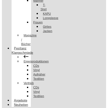
Männer
T-
Shirt
KAPU
Longsleeve
Frauen
Girlies
Jacken
Magazine
/
Bücher
Pesttanz
Klangschmiede
Eigenproduktionen
CDs
Vinyl
Aufnäher
Textilien
Vertrieb
CDs
Vinyl
Textilien
Angebote
Neuheiten