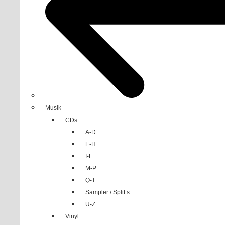
Musik
CDs
A-D
E-H
I-L
M-P
Q-T
Sampler / Split’s
U-Z
Vinyl