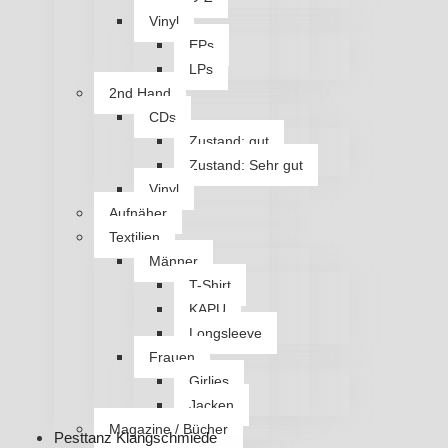
Vinyl
EPs
LPs
2nd Hand
CDs
Zustand: gut
Zustand: Sehr gut
Vinyl
Aufnäher
Textilien
Männer
T-Shirt
KAPU
Longsleeve
Frauen
Girlies
Jacken
Magazine / Bücher
Pesttanz Klangschmiede