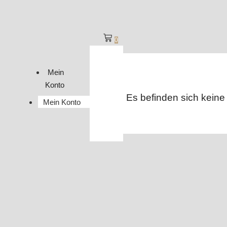
0
Mein
Konto
Es befinden sich keine
Mein Konto