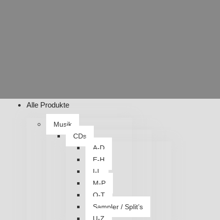
Alle Produkte
Musik
CDs
A-D
E-H
I-L
M-P
Q-T
Sampler / Split’s
U-Z