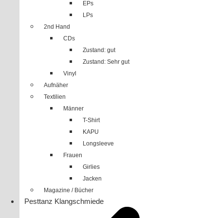
EPs
LPs
2nd Hand
CDs
Zustand: gut
Zustand: Sehr gut
Vinyl
Aufnäher
Textilien
Männer
T-Shirt
KAPU
Longsleeve
Frauen
Girlies
Jacken
Magazine / Bücher
Pesttanz Klangschmiede