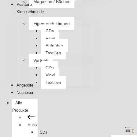
Magazine / Bücher
Pesttanz
Klangschmiede
Eigenproduktionen
CDs
Vinyl
Aufnäher
Textilien
Vertrieb
CDs
Vinyl
Textilien
Angebote
Neuheiten
Alle
Produkte
Musik
0
CDs