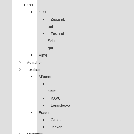
Hand
CDs
Zustand:
gut
Zustand:
Sehr
gut
Vinyl
Aufnäher
Textilien
Männer
T-
Shirt
KAPU
Longsleeve
Frauen
Girlies
Jacken