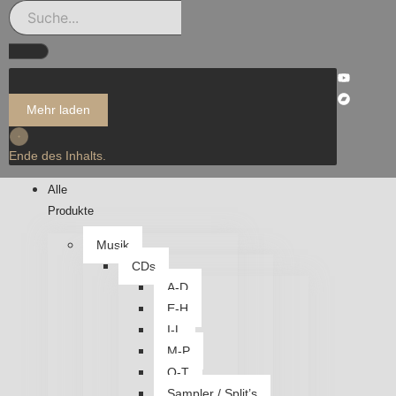
Mehr laden
Ende des Inhalts.
Alle
Produkte
Musik
CDs
A-D
E-H
I-L
M-P
Q-T
Sampler / Split’s