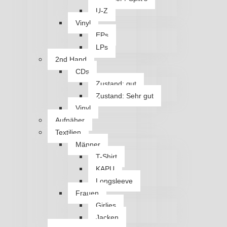
U-Z
Vinyl
EPs
LPs
2nd Hand
CDs
Zustand: gut
Zustand: Sehr gut
Vinyl
Aufnäher
Textilien
Männer
T-Shirt
KAPU
Longsleeve
Frauen
Girlies
Jacken