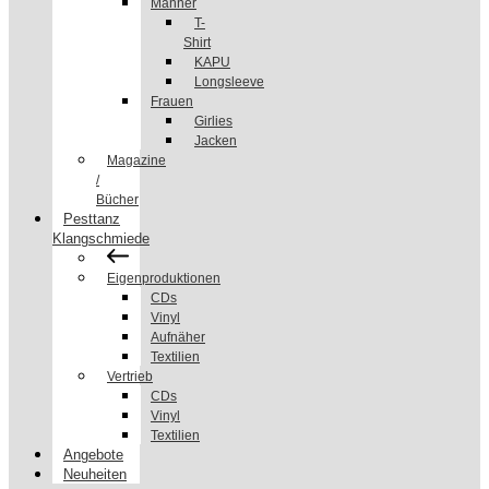
Männer
T-
Shirt
KAPU
Longsleeve
Frauen
Girlies
Jacken
Magazine
/
Bücher
Pesttanz
Klangschmiede
Eigenproduktionen
CDs
Vinyl
Aufnäher
Textilien
Vertrieb
CDs
Vinyl
Textilien
Angebote
Neuheiten