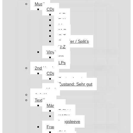
Musik
CDs
A-D
E-H
I-L
M-P
Q-T
Sampler / Split’s
U-Z
Vinyl
EPs
LPs
2nd Hand
CDs
Zustand: gut
Zustand: Sehr gut
Vinyl
Aufnäher
Textilien
Männer
T-Shirt
KAPU
Longsleeve
Frauen
Girlies