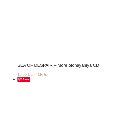
SEA OF DESPAIR – More otchayaniya CD
10,00
€
inkl. MwSt.
Save