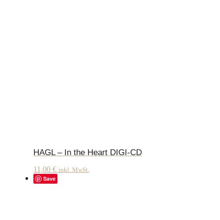
HAGL – In the Heart DIGI-CD
11,00
€
inkl. MwSt.
Save