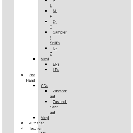
I-
L
M-
P
Q-
T
Sampler
/
Split’s
U-
Z
Vinyl
EPs
LPs
2nd
Hand
CDs
Zustand:
gut
Zustand:
Sehr
gut
Vinyl
Aufnäher
Textilien