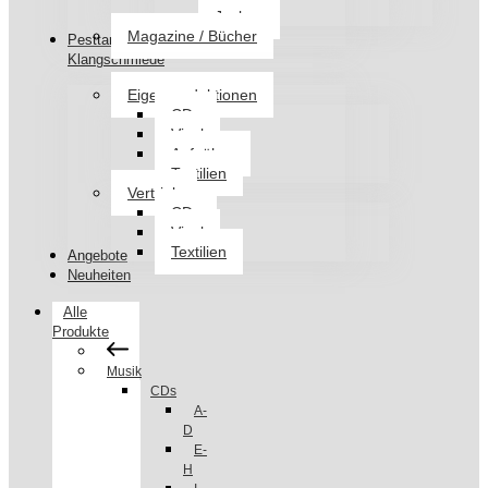
Jacken
Magazine / Bücher
Pesttanz
Klangschmiede
Eigenproduktionen
CDs
Vinyl
Aufnäher
Textilien
Vertrieb
CDs
Vinyl
Textilien
Angebote
Neuheiten
Alle
Produkte
Musik
CDs
A-
D
E-
H