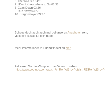
6. The Wild Girl 04:15
7. I Don’t Know Where to Go 03:33
8. Calm Down 03:26
9. Run Away 03:27
10. Dragonslayer 03:27
Schaue doch auch auch mal bei unseren
Angeboten
rein,
vielleicht ist was für dich dabei.
Mehr Informationen zur Band findest du
hier
Aktivieren Sie JavaScript um das Video zu sehen.
https://www.youtube.com/watch?v=RenWjS-byPc&list=RDRenWjS-byPc