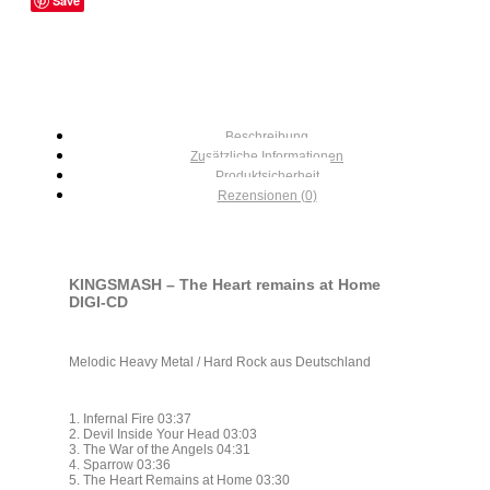
Save
Beschreibung
Zusätzliche Informationen
Produktsicherheit
Rezensionen (0)
KINGSMASH – The Heart remains at Home
DIGI-CD
Melodic Heavy Metal / Hard Rock aus Deutschland
1. Infernal Fire 03:37
2. Devil Inside Your Head 03:03
3. The War of the Angels 04:31
4. Sparrow 03:36
5. The Heart Remains at Home 03:30