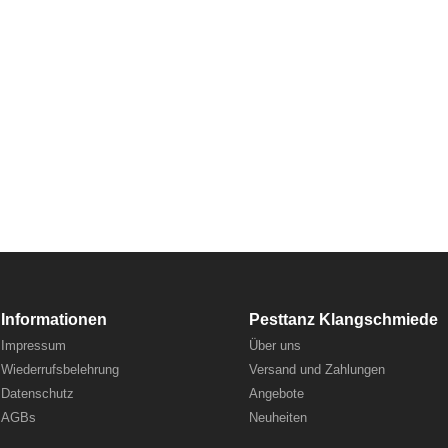
Informationen
Pesttanz Klangschmiede
Impressum
Über uns
Wiederrufsbelehrung
Versand und Zahlungen
Datenschutz
Angebote
AGBs
Neuheiten