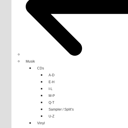
Musik
CDs
A-D
E-H
I-L
M-P
Q-T
Sampler / Split’s
U-Z
Vinyl