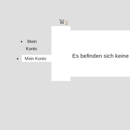
0
Mein
Konto
Es befinden sich keine
Mein Konto