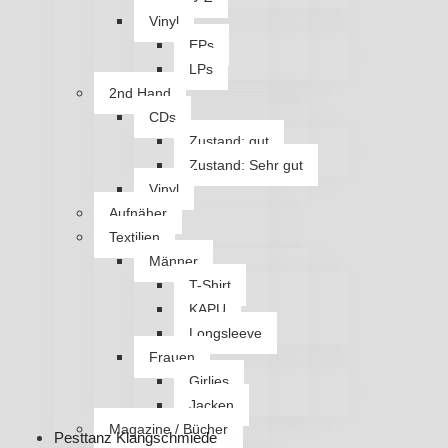
Vinyl
EPs
LPs
2nd Hand
CDs
Zustand: gut
Zustand: Sehr gut
Vinyl
Aufnäher
Textilien
Männer
T-Shirt
KAPU
Longsleeve
Frauen
Girlies
Jacken
Magazine / Bücher
Pesttanz Klangschmiede