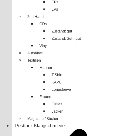
EPs
LPs
2nd Hand
CDs
Zustand: gut
Zustand: Sehr gut
Vinyl
Aufnäher
Textilien
Männer
T-Shirt
KAPU
Longsleeve
Frauen
Girlies
Jacken
Magazine / Bücher
Pesttanz Klangschmiede