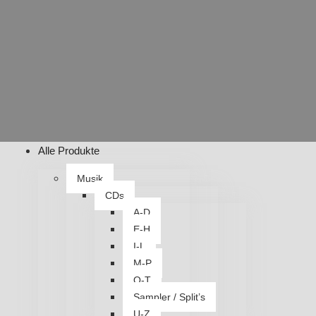
Alle Produkte
Musik
CDs
A-D
E-H
I-L
M-P
Q-T
Sampler / Split’s
U-Z