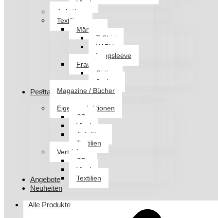
Vinyl
Aufnäher
Textilien
Männer
T-Shirt
KAPU
Longsleeve
Frauen
Girlies
Jacken
Magazine / Bücher
Pesttanz Klangschmiede
Eigenproduktionen
CDs
Vinyl
Aufnäher
Textilien
Vertrieb
CDs
Vinyl
Textilien
Angebote
Neuheiten
Alle Produkte