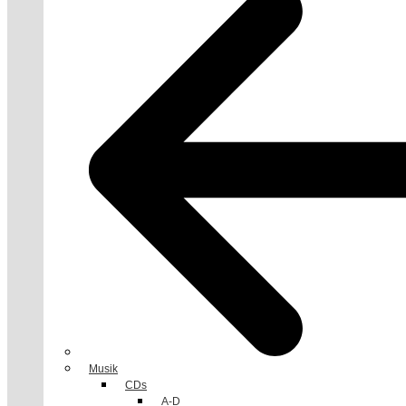
Musik
CDs
A-D