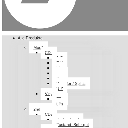
Alle Produkte
Musik
CDs
A-D
E-H
I-L
M-P
Q-T
Sampler / Split’s
U-Z
Vinyl
EPs
LPs
2nd Hand
CDs
Zustand: gut
Zustand: Sehr gut