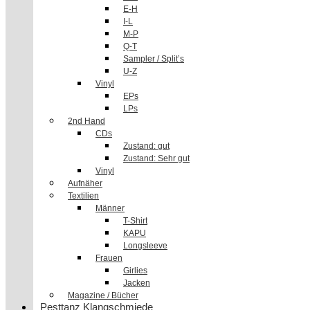
E-H
I-L
M-P
Q-T
Sampler / Split’s
U-Z
Vinyl
EPs
LPs
2nd Hand
CDs
Zustand: gut
Zustand: Sehr gut
Vinyl
Aufnäher
Textilien
Männer
T-Shirt
KAPU
Longsleeve
Frauen
Girlies
Jacken
Magazine / Bücher
Pesttanz Klangschmiede