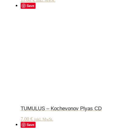
inkl. MwSt.
Save
TUMULUS – Kochevonov Plyas CD
7,00
€
inkl. MwSt.
Save