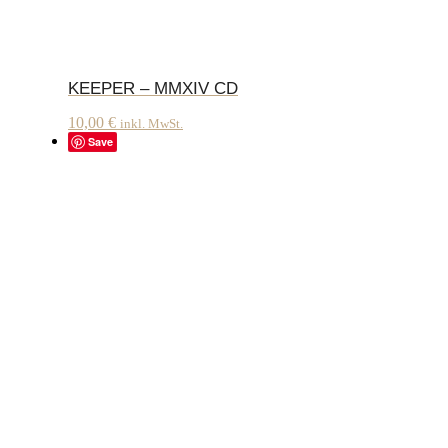
KEEPER – MMXIV CD
10,00
€
inkl. MwSt.
Save