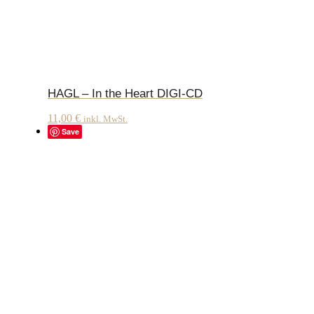
HAGL – In the Heart DIGI-CD
11,00
€
inkl. MwSt.
Save