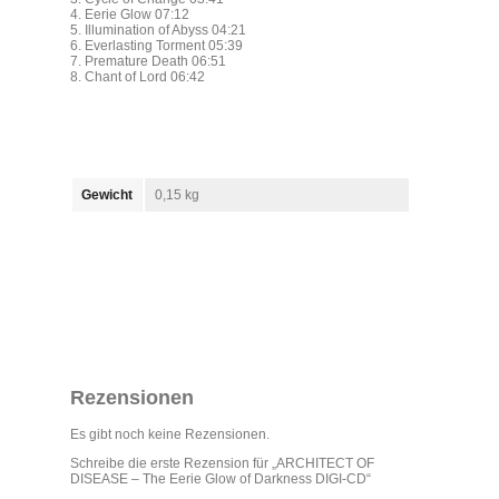
4. Eerie Glow 07:12
5. Illumination of Abyss 04:21
6. Everlasting Torment 05:39
7. Premature Death 06:51
8. Chant of Lord 06:42
Gewicht
0,15 kg
Rezensionen
Es gibt noch keine Rezensionen.
Schreibe die erste Rezension für „ARCHITECT OF
DISEASE – The Eerie Glow of Darkness DIGI-CD“