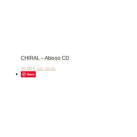
CHIRAL – Abisso CD
10,00
€
inkl. MwSt.
Save