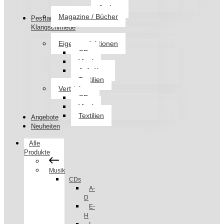
Jacken
Magazine / Bücher
Pesttanz
Klangschmiede
Eigenproduktionen
CDs
Vinyl
Aufnäher
Textilien
Vertrieb
CDs
Vinyl
Textilien
Angebote
Neuheiten
Alle
Produkte
Musik
CDs
A-
D
E-
H