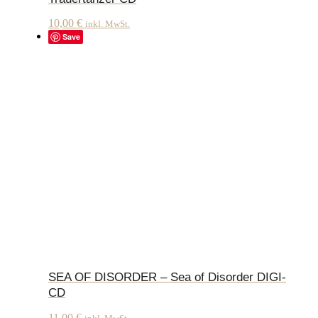
10,00
€
inkl. MwSt.
Save
SEA OF DISORDER – Sea of Disorder DIGI-
CD
11,00
€