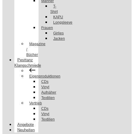
Männer
T-
Shirt
KAPU
Longsleeve
Frauen
Girlies
Jacken
Magazine
/
Bücher
Pesttanz
Klangschmiede
Eigenproduktionen
CDs
Vinyl
Aufnäher
Textilien
Vertrieb
CDs
Vinyl
Textilien
Angebote
Neuheiten