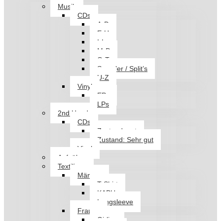
Musik
CDs
A-D
E-H
I-L
M-P
Q-T
Sampler / Split’s
U-Z
Vinyl
EPs
LPs
2nd Hand
CDs
Zustand: gut
Zustand: Sehr gut
Vinyl
Aufnäher
Textilien
Männer
T-Shirt
KAPU
Longsleeve
Frauen
Girlies