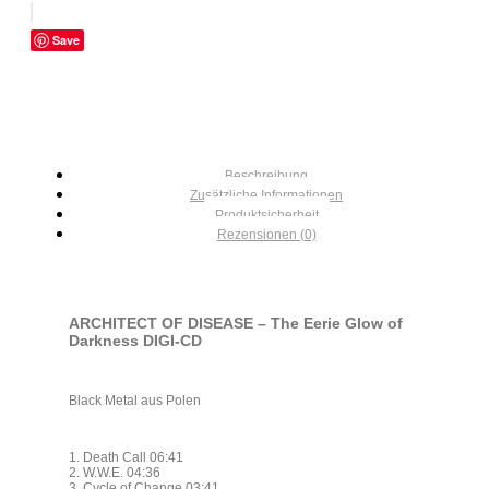
Save
Beschreibung
Zusätzliche Informationen
Produktsicherheit
Rezensionen (0)
ARCHITECT OF DISEASE – The Eerie Glow of
Darkness DIGI-CD
Black Metal aus Polen
1. Death Call 06:41
2. W.W.E. 04:36
3. Cycle of Change 03:41