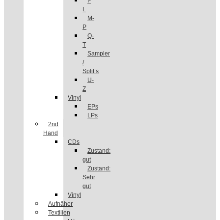
I-
L
M-
P
Q-
T
Sampler
/
Split’s
U-
Z
Vinyl
EPs
LPs
2nd
Hand
CDs
Zustand:
gut
Zustand:
Sehr
gut
Vinyl
Aufnäher
Textilien