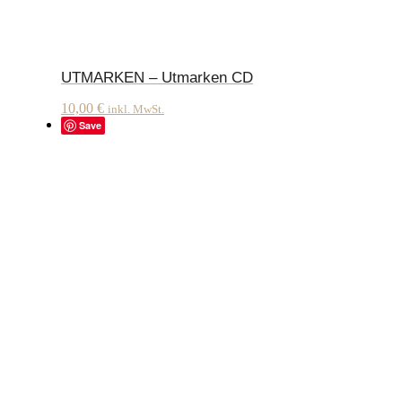
UTMARKEN – Utmarken CD
10,00
€
inkl. MwSt.
Save