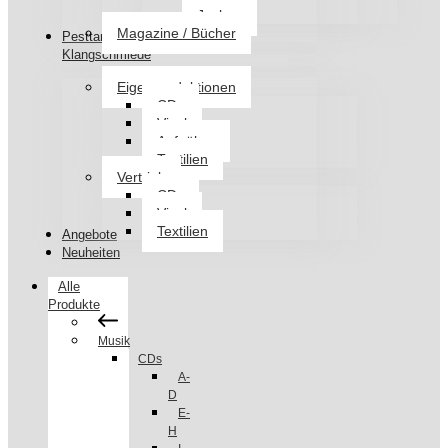
Jacken
Magazine / Bücher
Pesttanz
Klangschmiede
Eigenproduktionen
CDs
Vinyl
Aufnäher
Textilien
Vertrieb
CDs
Vinyl
Textilien
Angebote
Neuheiten
Alle
Produkte
Musik
CDs
A-
D
E-
H