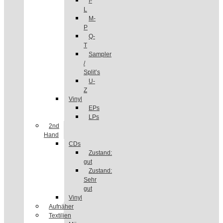
I-
L
M-
P
Q-
T
Sampler
/
Split’s
U-
Z
Vinyl
EPs
LPs
2nd
Hand
CDs
Zustand:
gut
Zustand:
Sehr
gut
Vinyl
Aufnäher
Textilien