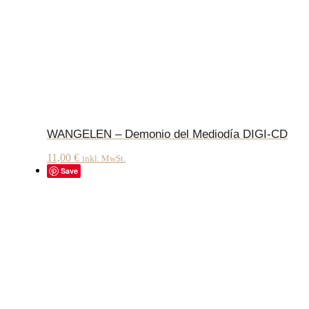
WANGELEN – Demonio del Mediodía DIGI-CD
11,00
€
inkl. MwSt.
Save