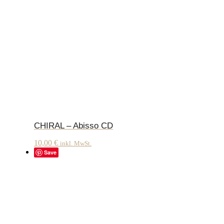
CHIRAL – Abisso CD
10,00
€
inkl. MwSt.
Save