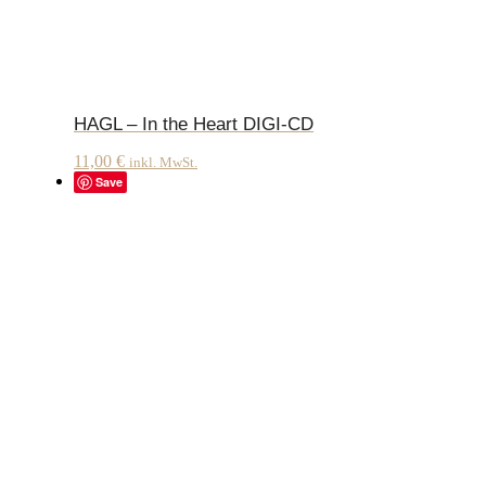
HAGL – In the Heart DIGI-CD
11,00
€
inkl. MwSt.
Save