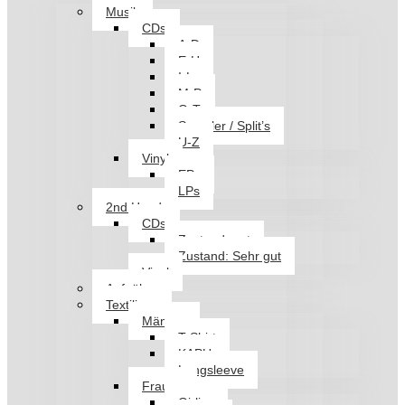
Musik
CDs
A-D
E-H
I-L
M-P
Q-T
Sampler / Split’s
U-Z
Vinyl
EPs
LPs
2nd Hand
CDs
Zustand: gut
Zustand: Sehr gut
Vinyl
Aufnäher
Textilien
Männer
T-Shirt
KAPU
Longsleeve
Frauen
Girlies