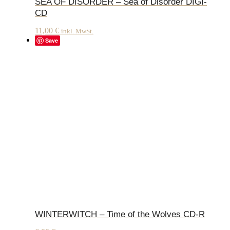
SEA OF DISORDER – Sea of Disorder DIGI-
CD
11,00
€
inkl. MwSt.
Save
WINTERWITCH – Time of the Wolves CD-R