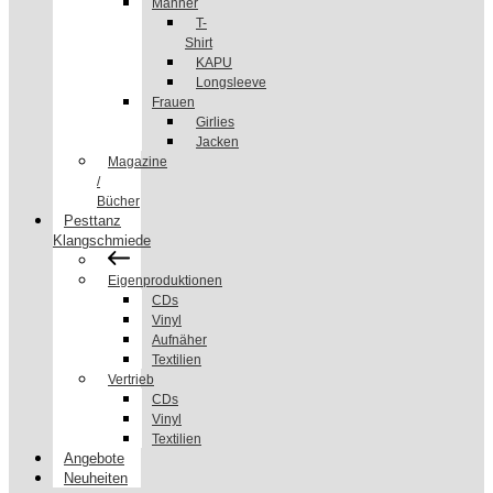
Männer
T-
Shirt
KAPU
Longsleeve
Frauen
Girlies
Jacken
Magazine
/
Bücher
Pesttanz
Klangschmiede
Eigenproduktionen
CDs
Vinyl
Aufnäher
Textilien
Vertrieb
CDs
Vinyl
Textilien
Angebote
Neuheiten