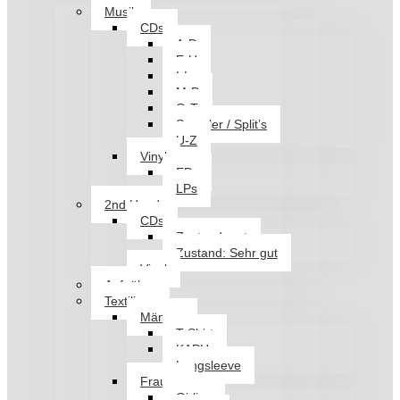
Musik
CDs
A-D
E-H
I-L
M-P
Q-T
Sampler / Split’s
U-Z
Vinyl
EPs
LPs
2nd Hand
CDs
Zustand: gut
Zustand: Sehr gut
Vinyl
Aufnäher
Textilien
Männer
T-Shirt
KAPU
Longsleeve
Frauen
Girlies