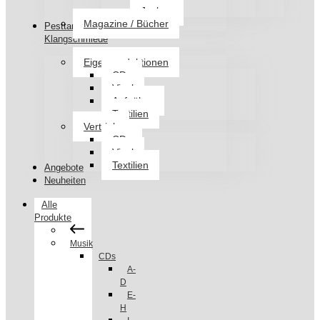
Jacken
Magazine / Bücher
Pesttanz
Klangschmiede
Eigenproduktionen
CDs
Vinyl
Aufnäher
Textilien
Vertrieb
CDs
Vinyl
Textilien
Angebote
Neuheiten
Alle
Produkte
Musik
CDs
A-
D
E-
H