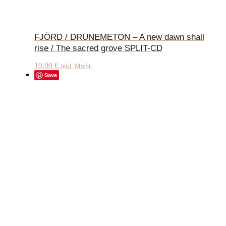
FJÖRD / DRUNEMETON – A new dawn shall
rise / The sacred grove SPLIT-CD
10,00
€
inkl. MwSt.
Save