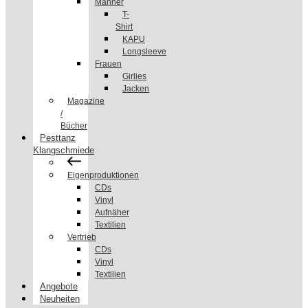
Männer
T-
Shirt
KAPU
Longsleeve
Frauen
Girlies
Jacken
Magazine
/
Bücher
Pesttanz
Klangschmiede
Eigenproduktionen
CDs
Vinyl
Aufnäher
Textilien
Vertrieb
CDs
Vinyl
Textilien
Angebote
Neuheiten