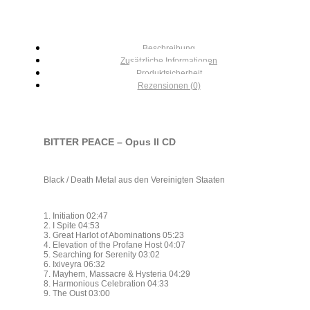
Beschreibung
Zusätzliche Informationen
Produktsicherheit
Rezensionen (0)
BITTER PEACE – Opus II CD
Black / Death Metal aus den Vereinigten Staaten
1. Initiation 02:47
2. I Spite 04:53
3. Great Harlot of Abominations 05:23
4. Elevation of the Profane Host 04:07
5. Searching for Serenity 03:02
6. Ixiveyra 06:32
7. Mayhem, Massacre & Hysteria 04:29
8. Harmonious Celebration 04:33
9. The Oust 03:00