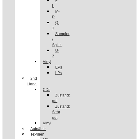
I-
L
M-
P
Q-
T
Sampler
/
Split’s
U-
Z
Vinyl
EPs
LPs
2nd
Hand
CDs
Zustand:
gut
Zustand:
Sehr
gut
Vinyl
Aufnäher
Textilien