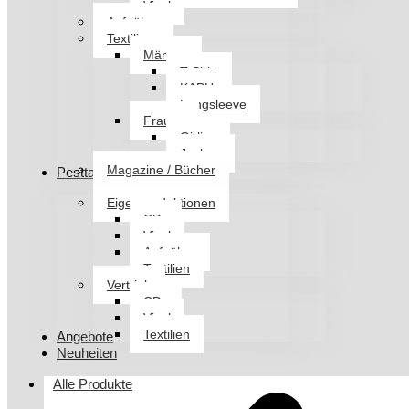
Vinyl
Aufnäher
Textilien
Männer
T-Shirt
KAPU
Longsleeve
Frauen
Girlies
Jacken
Magazine / Bücher
Pesttanz Klangschmiede
Eigenproduktionen
CDs
Vinyl
Aufnäher
Textilien
Vertrieb
CDs
Vinyl
Textilien
Angebote
Neuheiten
Alle Produkte