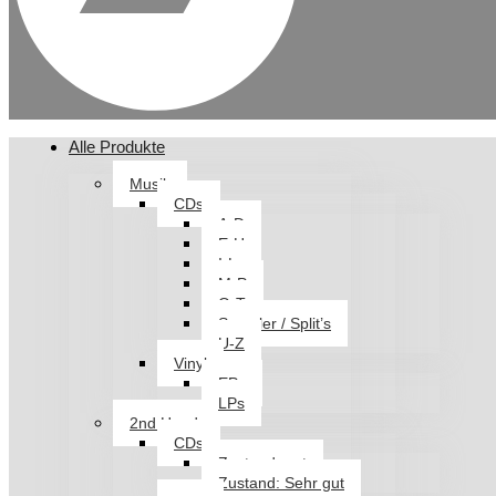
Alle Produkte
Musik
CDs
A-D
E-H
I-L
M-P
Q-T
Sampler / Split’s
U-Z
Vinyl
EPs
LPs
2nd Hand
CDs
Zustand: gut
Zustand: Sehr gut