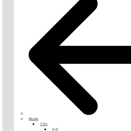
Musik
CDs
A-D