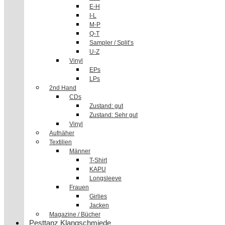
E-H
I-L
M-P
Q-T
Sampler / Split’s
U-Z
Vinyl
EPs
LPs
2nd Hand
CDs
Zustand: gut
Zustand: Sehr gut
Vinyl
Aufnäher
Textilien
Männer
T-Shirt
KAPU
Longsleeve
Frauen
Girlies
Jacken
Magazine / Bücher
Pesttanz Klangschmiede