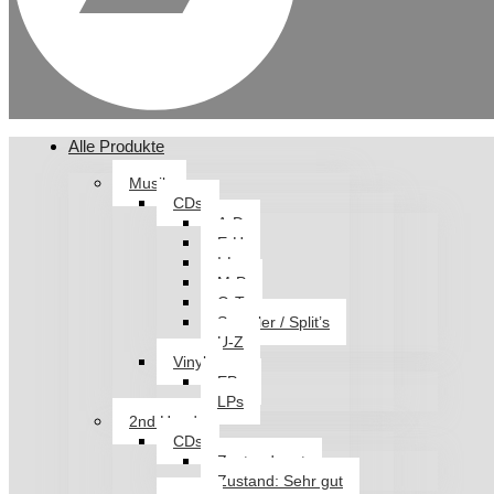
Alle Produkte
Musik
CDs
A-D
E-H
I-L
M-P
Q-T
Sampler / Split’s
U-Z
Vinyl
EPs
LPs
2nd Hand
CDs
Zustand: gut
Zustand: Sehr gut