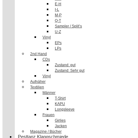
E-H
I-L
M-P
Q-T
Sampler / Split’s
U-Z
Vinyl
EPs
LPs
2nd Hand
CDs
Zustand: gut
Zustand: Sehr gut
Vinyl
Aufnäher
Textilien
Männer
T-Shirt
KAPU
Longsleeve
Frauen
Girlies
Jacken
Magazine / Bücher
Pesttanz Klangschmiede