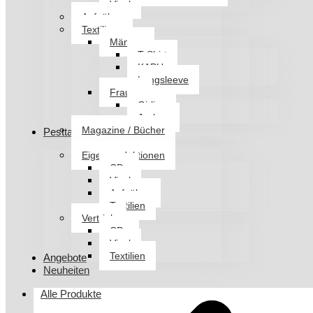
Vinyl
Aufnäher
Textilien
Männer
T-Shirt
KAPU
Longsleeve
Frauen
Girlies
Jacken
Magazine / Bücher
Pesttanz Klangschmiede
Eigenproduktionen
CDs
Vinyl
Aufnäher
Textilien
Vertrieb
CDs
Vinyl
Textilien
Angebote
Neuheiten
Alle Produkte