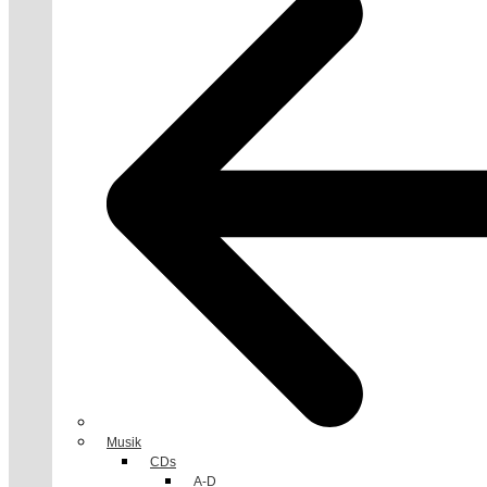
Musik
CDs
A-D