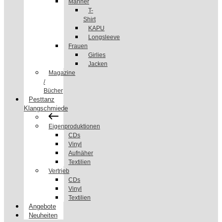
Männer
T-
Shirt
KAPU
Longsleeve
Frauen
Girlies
Jacken
Magazine
/
Bücher
Pesttanz
Klangschmiede
Eigenproduktionen
CDs
Vinyl
Aufnäher
Textilien
Vertrieb
CDs
Vinyl
Textilien
Angebote
Neuheiten