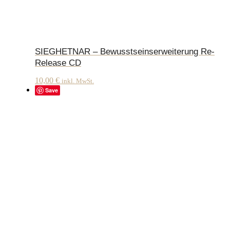
SIEGHETNAR – Bewusstseinserweiterung Re-
Release CD
10,00
€
inkl. MwSt.
Save