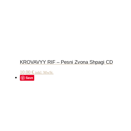
KROVAVYY RIF – Pesni Zvona Shpagi CD
10,00
€
inkl. MwSt.
Save