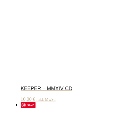
KEEPER – MMXIV CD
10,00
€
inkl. MwSt.
Save