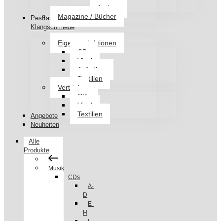
Jacken
Magazine / Bücher
Pesttanz
Klangschmiede
Eigenproduktionen
CDs
Vinyl
Aufnäher
Textilien
Vertrieb
CDs
Vinyl
Textilien
Angebote
Neuheiten
Alle
Produkte
Musik
CDs
A-
D
E-
H