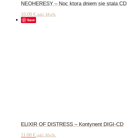
NEOHERESY – Noc ktora dniem sie stala CD
10,00
€
inkl. MwSt.
Save
ELIXIR OF DISTRESS – Kontynent DIGI-CD
11,00
€
inkl. MwSt.