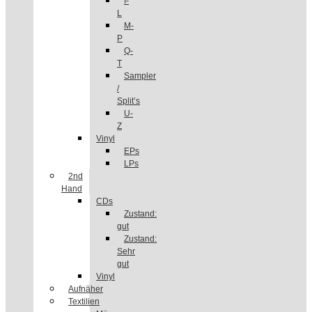
I-
L
M-
P
Q-
T
Sampler
/
Split’s
U-
Z
Vinyl
EPs
LPs
2nd
Hand
CDs
Zustand:
gut
Zustand:
Sehr
gut
Vinyl
Aufnäher
Textilien