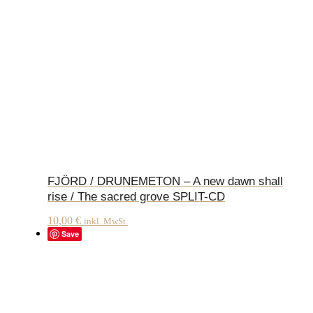
FJÖRD / DRUNEMETON – A new dawn shall
rise / The sacred grove SPLIT-CD
10,00
€
inkl. MwSt.
Save