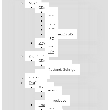
Musik
CDs
A-D
E-H
I-L
M-P
Q-T
Sampler / Split’s
U-Z
Vinyl
EPs
LPs
2nd Hand
CDs
Zustand: gut
Zustand: Sehr gut
Vinyl
Aufnäher
Textilien
Männer
T-Shirt
KAPU
Longsleeve
Frauen
Girlies