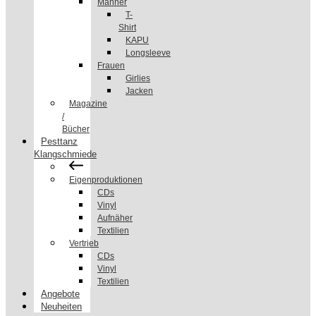
Männer
T-
Shirt
KAPU
Longsleeve
Frauen
Girlies
Jacken
Magazine
/
Bücher
Pesttanz
Klangschmiede
Eigenproduktionen
CDs
Vinyl
Aufnäher
Textilien
Vertrieb
CDs
Vinyl
Textilien
Angebote
Neuheiten