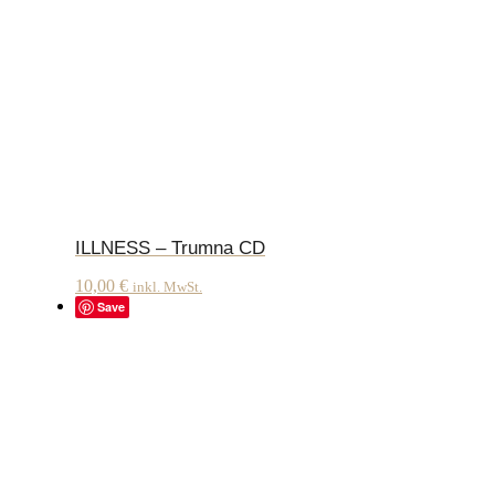
ILLNESS – Trumna CD
10,00
€
inkl. MwSt.
Save