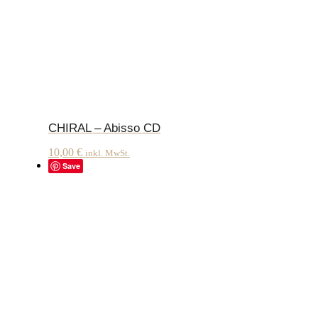
CHIRAL – Abisso CD
10,00
€
inkl. MwSt.
Save