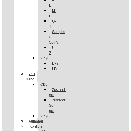
I-
L
M-
P
Q-
T
Sampler
/
Split’s
U-
Z
Vinyl
EPs
LPs
2nd
Hand
CDs
Zustand:
gut
Zustand:
Sehr
gut
Vinyl
Aufnäher
Textilien