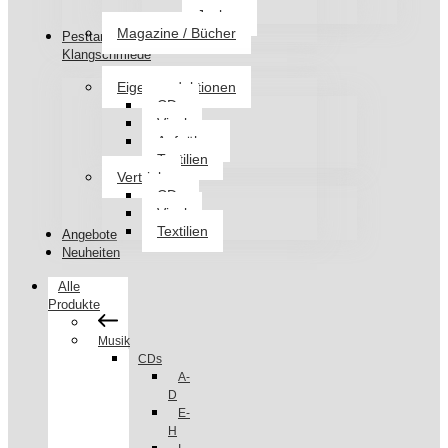
Jacken
Magazine / Bücher
Pesttanz
Klangschmiede
Eigenproduktionen
CDs
Vinyl
Aufnäher
Textilien
Vertrieb
CDs
Vinyl
Textilien
Angebote
Neuheiten
Alle
Produkte
Musik
CDs
A-
D
E-
H