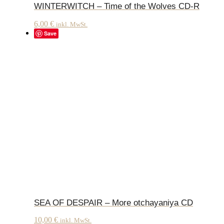
WINTERWITCH – Time of the Wolves CD-R
6,00
€
inkl. MwSt.
Save
SEA OF DESPAIR – More otchayaniya CD
10,00
€
inkl. MwSt.