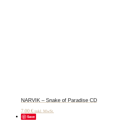
NARVIK – Snake of Paradise CD
7,00
€
inkl. MwSt.
Save