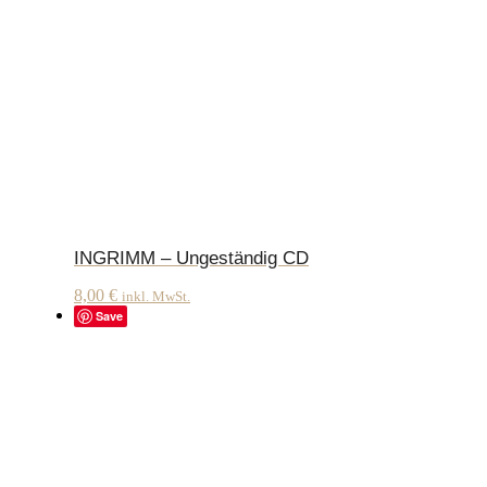
INGRIMM – Ungeständig CD
8,00
€
inkl. MwSt.
Save