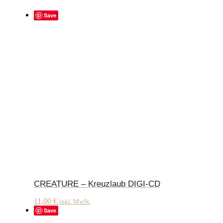
Save
CREATURE – Kreuzlaub DIGI-CD
11,00
€
inkl. MwSt.
Save