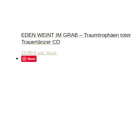
EDEN WEINT IM GRAB – Traumtrophäen toter
Trauertänzer CD
10,00
€
inkl. MwSt.
Save