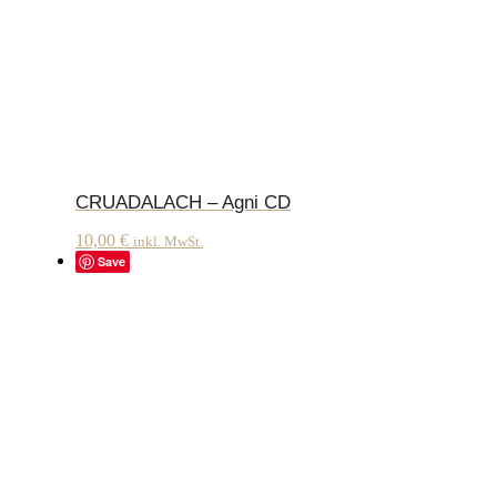
CRUADALACH – Agni CD
10,00
€
inkl. MwSt.
Save