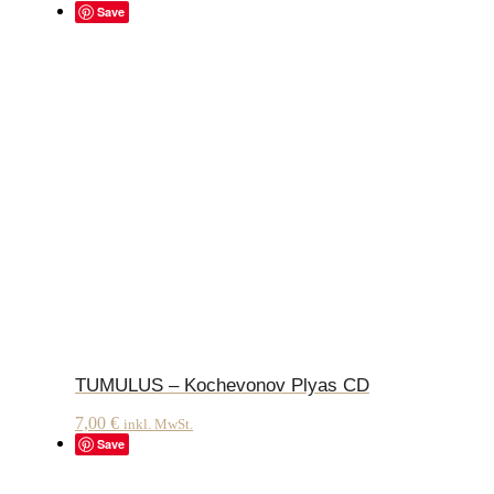
Save
TUMULUS – Kochevonov Plyas CD
7,00
€
inkl. MwSt.
Save