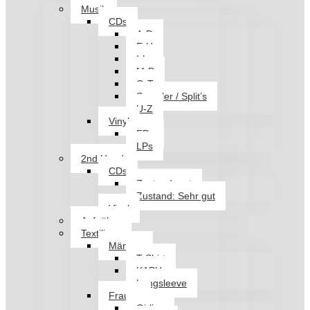
Musik
CDs
A-D
E-H
I-L
M-P
Q-T
Sampler / Split’s
U-Z
Vinyl
EPs
LPs
2nd Hand
CDs
Zustand: gut
Zustand: Sehr gut
Vinyl
Aufnäher
Textilien
Männer
T-Shirt
KAPU
Longsleeve
Frauen
Girlies