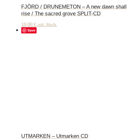
FJÖRD / DRUNEMETON – A new dawn shall
rise / The sacred grove SPLIT-CD
10,00
€
inkl. MwSt.
Save
UTMARKEN – Utmarken CD