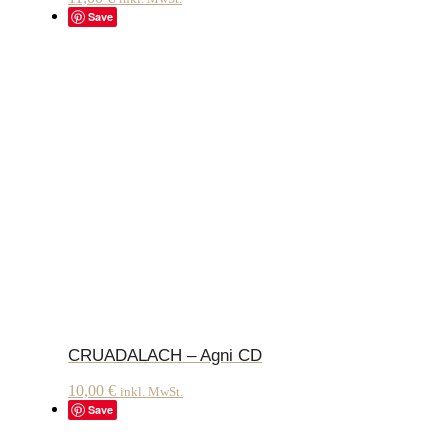
Save
CRUADALACH – Agni CD
10,00
€
inkl. MwSt.
Save