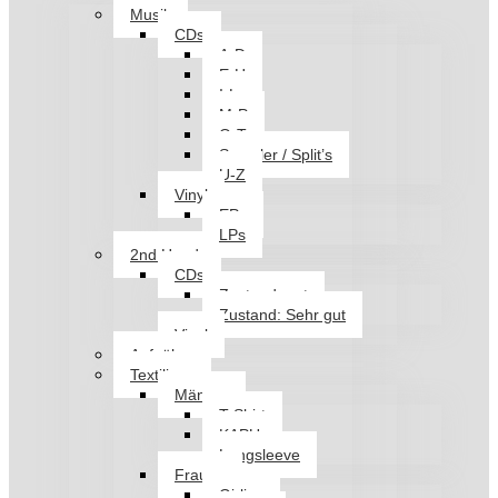
Musik
CDs
A-D
E-H
I-L
M-P
Q-T
Sampler / Split’s
U-Z
Vinyl
EPs
LPs
2nd Hand
CDs
Zustand: gut
Zustand: Sehr gut
Vinyl
Aufnäher
Textilien
Männer
T-Shirt
KAPU
Longsleeve
Frauen
Girlies