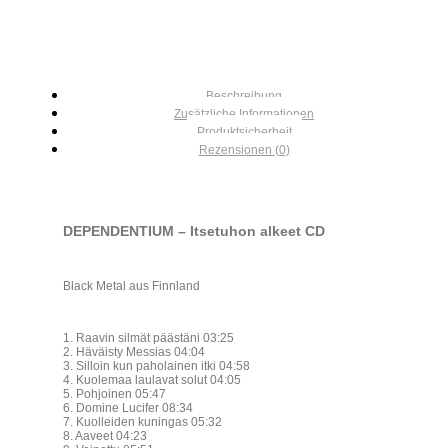
Beschreibung
Zusätzliche Informationen
Produktsicherheit
Rezensionen (0)
DEPENDENTIUM – Itsetuhon alkeet CD
Black Metal aus Finnland
1. Raavin silmät päästäni 03:25
2. Häväisty Messias 04:04
3. Silloin kun paholainen itki 04:58
4. Kuolemaa laulavat solut 04:05
5. Pohjoinen 05:47
6. Domine Lucifer 08:34
7. Kuolleiden kuningas 05:32
8. Aaveet 04:23