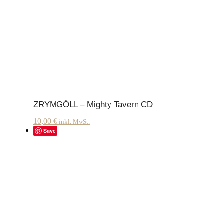
ZRYMGÖLL – Mighty Tavern CD
10,00
€
inkl. MwSt.
Save