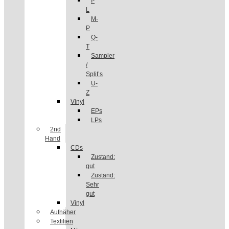
I-
L
M-
P
Q-
T
Sampler
/
Split’s
U-
Z
Vinyl
EPs
LPs
2nd
Hand
CDs
Zustand:
gut
Zustand:
Sehr
gut
Vinyl
Aufnäher
Textilien