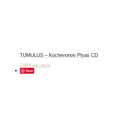
TUMULUS – Kochevonov Plyas CD
7,00
€
inkl. MwSt.
Save