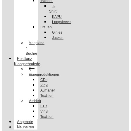
Männer
T-
Shirt
KAPU
Longsleeve
Frauen
Girlies
Jacken
Magazine
/
Bücher
Pesttanz
Klangschmiede
Eigenproduktionen
CDs
Vinyl
Aufnäher
Textilien
Vertrieb
CDs
Vinyl
Textilien
Angebote
Neuheiten