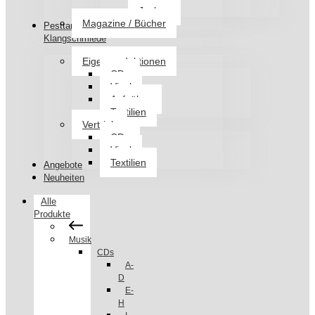
Jacken
Magazine / Bücher
Pesttanz
Klangschmiede
Eigenproduktionen
CDs
Vinyl
Aufnäher
Textilien
Vertrieb
CDs
Vinyl
Textilien
Angebote
Neuheiten
Alle
Produkte
Musik
CDs
A-
D
E-
H