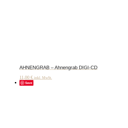
AHNENGRAB – Ahnengrab DIGI-CD
11,00
€
inkl. MwSt.
Save