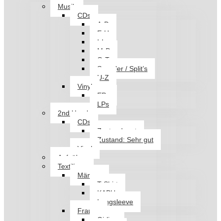
Musik
CDs
A-D
E-H
I-L
M-P
Q-T
Sampler / Split’s
U-Z
Vinyl
EPs
LPs
2nd Hand
CDs
Zustand: gut
Zustand: Sehr gut
Vinyl
Aufnäher
Textilien
Männer
T-Shirt
KAPU
Longsleeve
Frauen
Girlies