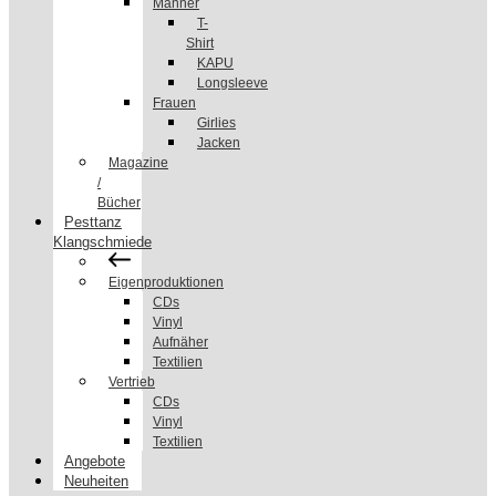
Männer
T-
Shirt
KAPU
Longsleeve
Frauen
Girlies
Jacken
Magazine
/
Bücher
Pesttanz
Klangschmiede
Eigenproduktionen
CDs
Vinyl
Aufnäher
Textilien
Vertrieb
CDs
Vinyl
Textilien
Angebote
Neuheiten