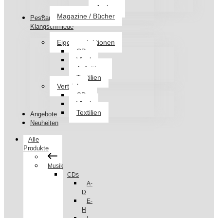
Jacken
Magazine / Bücher
Pesttanz
Klangschmiede
Eigenproduktionen
CDs
Vinyl
Aufnäher
Textilien
Vertrieb
CDs
Vinyl
Textilien
Angebote
Neuheiten
Alle
Produkte
Musik
CDs
A-
D
E-
H