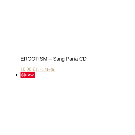
ERGOTISM – Sang Paria CD
10,00
€
inkl. MwSt.
Save