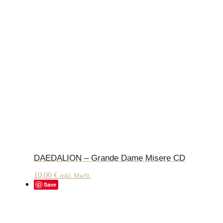
DAEDALION – Grande Dame Misere CD
10,00
€
inkl. MwSt.
Save