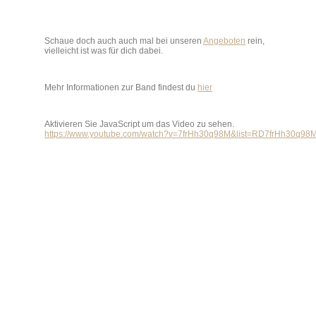
Schaue doch auch auch mal bei unseren
Angeboten
rein,
vielleicht ist was für dich dabei.
Mehr Informationen zur Band findest du
hier
Aktivieren Sie JavaScript um das Video zu sehen.
https://www.youtube.com/watch?v=7frHh30q98M&list=RD7frHh30q98M