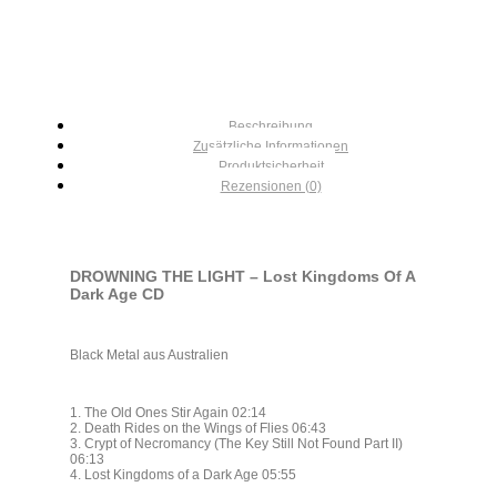
Beschreibung
Zusätzliche Informationen
Produktsicherheit
Rezensionen (0)
DROWNING THE LIGHT – Lost Kingdoms Of A
Dark Age CD
Black Metal aus Australien
1. The Old Ones Stir Again 02:14
2. Death Rides on the Wings of Flies 06:43
3. Crypt of Necromancy (The Key Still Not Found Part II)
06:13
4. Lost Kingdoms of a Dark Age 05:55