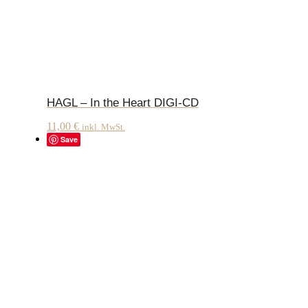
HAGL – In the Heart DIGI-CD
11,00
€
inkl. MwSt.
Save