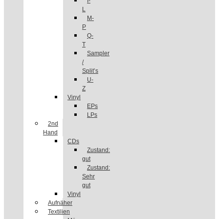
I-
L
M-
P
Q-
T
Sampler
/
Split’s
U-
Z
Vinyl
EPs
LPs
2nd
Hand
CDs
Zustand:
gut
Zustand:
Sehr
gut
Vinyl
Aufnäher
Textilien