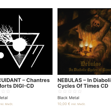
UIDANT – Chantres
NEBULAS – In Diabol
Morts DIGI-CD
Cycles Of Times CD
☆
☆
☆
☆
☆
☆
☆
☆
etal
Black Metal
10,00
€
inkl. MwSt.
inkl. MwSt.