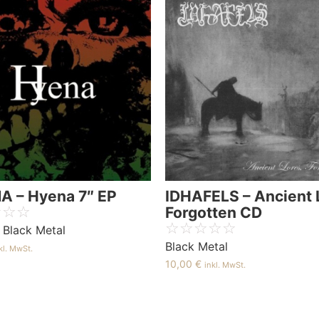
A – Hyena 7″ EP
IDHAFELS – Ancient 
☆
☆
☆
Forgotten CD
☆
☆
☆
☆
☆
 Black Metal
Black Metal
kl. MwSt.
10,00
€
inkl. MwSt.