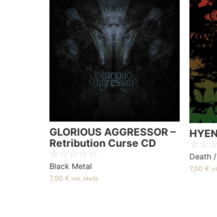
GLORIOUS AGGRESSOR –
HYEN
Retribution Curse CD
☆
☆
☆
☆
☆
☆
☆
Death /
Black Metal
7,00
€
in
7,00
€
inkl. MwSt.