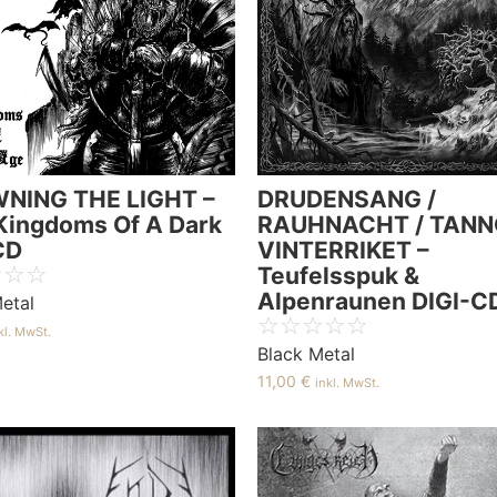
NING THE LIGHT –
DRUDENSANG /
Kingdoms Of A Dark
RAUHNACHT / TANN
CD
VINTERRIKET –
☆
☆
☆
Teufelsspuk &
Alpenraunen DIGI-C
etal
☆
☆
☆
☆
☆
kl. MwSt.
Black Metal
11,00
€
inkl. MwSt.