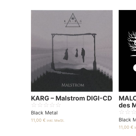
KARG – Malstrom DIGI-CD
MALC
☆
☆
☆
☆
☆
des 
☆
☆
Black Metal
Black M
11,00
€
inkl. MwSt.
11,00
€