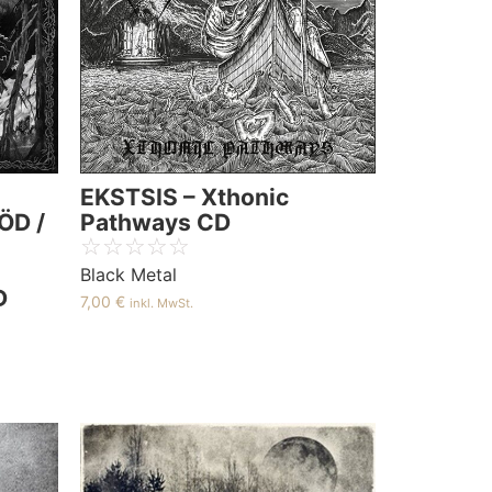
EKSTSIS – Xthonic
ÖD /
Pathways CD
☆
☆
☆
☆
☆
Black Metal
D
7,00
€
inkl. MwSt.