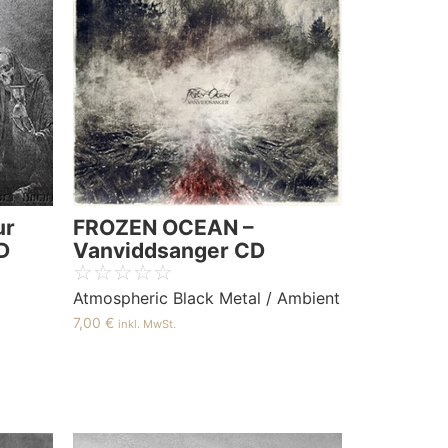
ur
FROZEN OCEAN –
D
Vanviddsanger CD
☆
☆
☆
☆
☆
Atmospheric Black Metal / Ambient
7,00
€
inkl. MwSt.