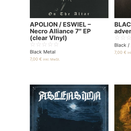
APOLION / ESWIEL –
BLAC
Necro Alliance 7″ EP
adve
☆
☆
(clear VInyl)
☆
☆
☆
☆
☆
Black 
Black Metal
7,00
€
in
7,00
€
inkl. MwSt.