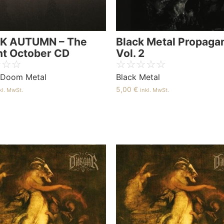
K AUTUMN – The
Black Metal Propaga
nt October CD
Vol. 2
☆
☆
☆
☆
☆
☆
☆
☆
/ Doom Metal
Black Metal
5,00
€
kl. MwSt.
inkl. MwSt.