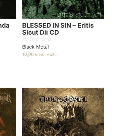
nda
BLESSED IN SIN – Eritis
Sicut Dii CD
☆
☆
☆
☆
☆
Black Metal
10,00
€
inkl. MwSt.