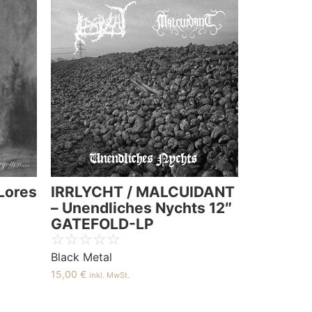
Lores
IRRLYCHT / MALCUIDANT
– Unendliches Nychts 12″
GATEFOLD-LP
☆
☆
☆
☆
☆
Black Metal
15,00
€
inkl. MwSt.