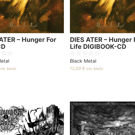
ATER – Hunger For
DIES ATER – Hunger 
CD
Life DIGIBOOK-CD
☆
☆
☆
☆
☆
☆
☆
☆
etal
Black Metal
12,00
€
inkl. MwSt.
inkl. MwSt.