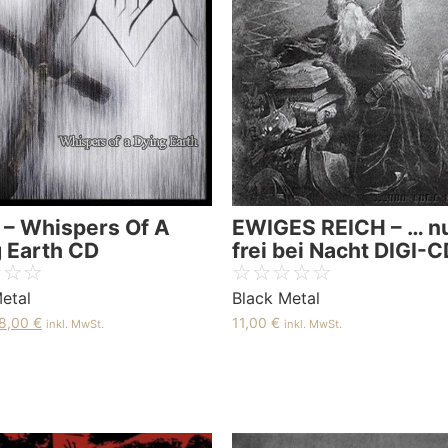
– Whispers Of A
EWIGES REICH – … n
 Earth CD
frei bei Nacht DIGI-C
☆
☆
☆
☆
☆
☆
☆
☆
etal
Black Metal
8,00
€
11,00
€
inkl. MwSt.
inkl. MwSt.