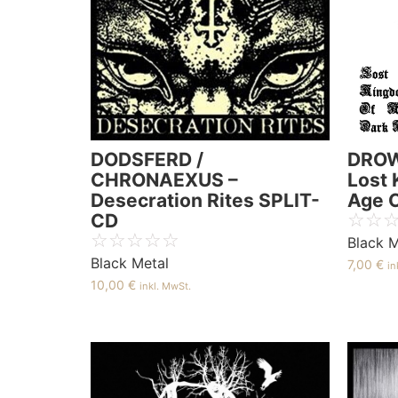
DODSFERD /
DROW
CHRONAEXUS –
Lost 
Desecration Rites SPLIT-
Age 
☆
☆
CD
☆
☆
☆
☆
☆
Black M
Black Metal
7,00
€
in
10,00
€
inkl. MwSt.