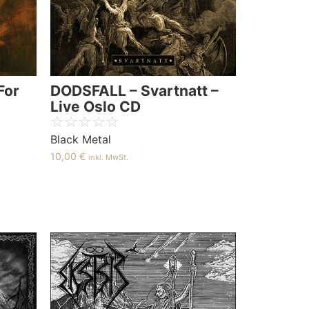
For
DODSFALL – Svartnatt –
Live Oslo CD
☆
☆
☆
☆
☆
Black Metal
10,00
€
inkl. MwSt.