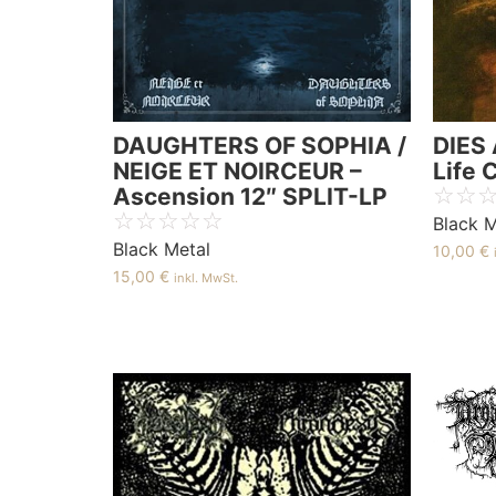
DAUGHTERS OF SOPHIA /
DIES 
NEIGE ET NOIRCEUR –
Life 
☆
☆
Ascension 12″ SPLIT-LP
☆
☆
☆
☆
☆
Black M
Black Metal
10,00
€
15,00
€
inkl. MwSt.