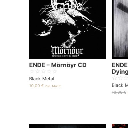
ENDE – Mörnöyr CD
ENDE 
☆
☆
☆
☆
☆
Dying
☆
☆
Black Metal
Black M
10,00
€
inkl. MwSt.
10,00
€