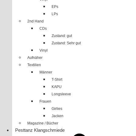
EPs
LPs
2nd Hand
CDs
Zustand: gut
Zustand: Sehr gut
Vinyl
Aufnäher
Textilien
Männer
T-Shirt
KAPU
Longsleeve
Frauen
Girlies
Jacken
Magazine / Bücher
Pesttanz Klangschmiede