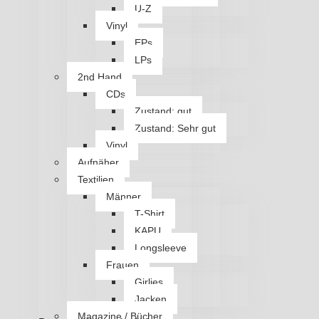
U-Z
Vinyl
EPs
LPs
2nd Hand
CDs
Zustand: gut
Zustand: Sehr gut
Vinyl
Aufnäher
Textilien
Männer
T-Shirt
KAPU
Longsleeve
Frauen
Girlies
Jacken
Magazine / Bücher