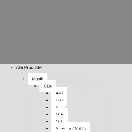
Alle Produkte
Musik
CDs
A-D
E-H
I-L
M-P
Q-T
Sampler / Split’s