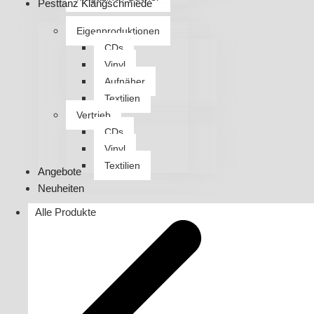
Pesttanz Klangschmiede
Eigenproduktionen
CDs
Vinyl
Aufnäher
Textilien
Vertrieb
CDs
Vinyl
Textilien
Angebote
Neuheiten
Alle Produkte