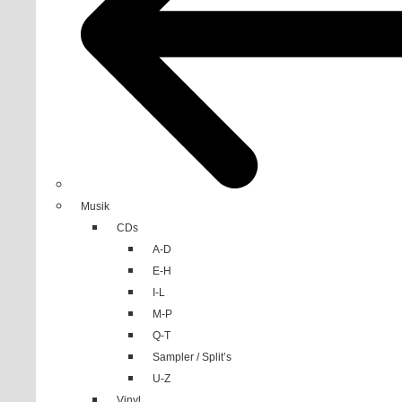
Musik
CDs
A-D
E-H
I-L
M-P
Q-T
Sampler / Split’s
U-Z
Vinyl