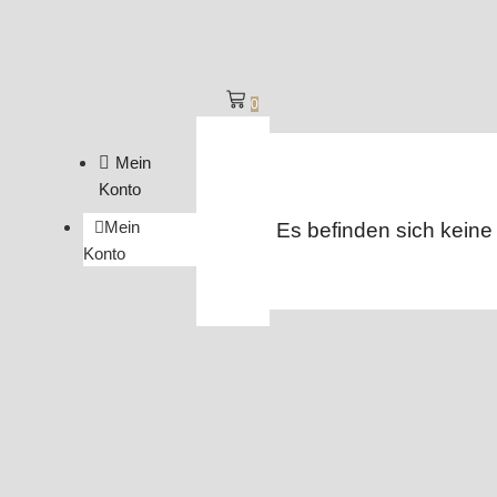
0
Mein
Konto
Mein
Es befinden sich keine
Konto