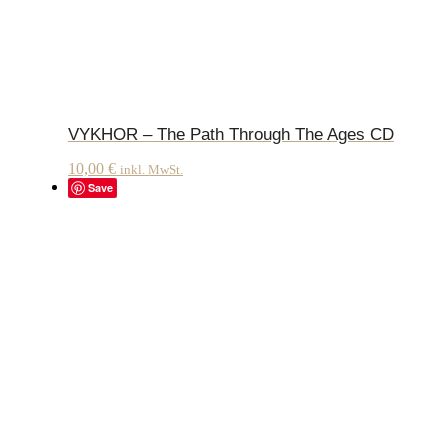
VYKHOR – The Path Through The Ages CD
10,00
€
inkl. MwSt.
Save