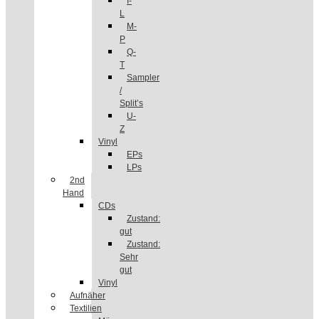
I-
L
M-
P
Q-
T
Sampler
/
Split’s
U-
Z
Vinyl
EPs
LPs
2nd
Hand
CDs
Zustand:
gut
Zustand:
Sehr
gut
Vinyl
Aufnäher
Textilien