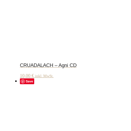
CRUADALACH – Agni CD
10,00
€
inkl. MwSt.
Save