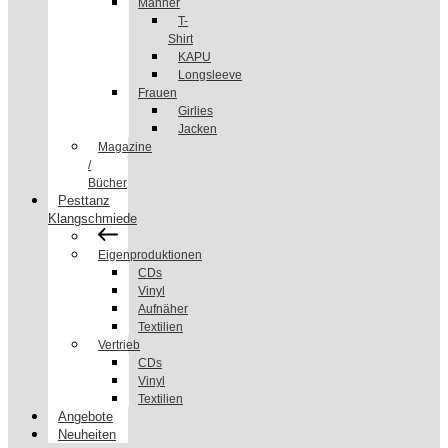
Männer
T-
Shirt
KAPU
Longsleeve
Frauen
Girlies
Jacken
Magazine
/
Bücher
Pesttanz
Klangschmiede
Eigenproduktionen
CDs
Vinyl
Aufnäher
Textilien
Vertrieb
CDs
Vinyl
Textilien
Angebote
Neuheiten