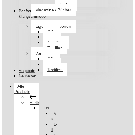
Jacken
Magazine / Bücher
Pesttanz
Klangschmiede
Eigenproduktionen
CDs
Vinyl
Aufnäher
Textilien
Vertrieb
CDs
Vinyl
Textilien
Angebote
Neuheiten
Alle
Produkte
Musik
CDs
A-
D
E-
H