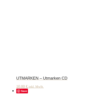
UTMARKEN – Utmarken CD
10,00
€
inkl. MwSt.
Save