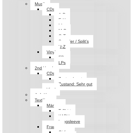
Musik
CDs
A-D
E-H
I-L
M-P
Q-T
Sampler / Split’s
U-Z
Vinyl
EPs
LPs
2nd Hand
CDs
Zustand: gut
Zustand: Sehr gut
Vinyl
Aufnäher
Textilien
Männer
T-Shirt
KAPU
Longsleeve
Frauen
Girlies