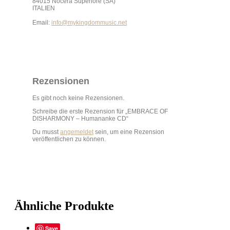
84015 Nocera Superiore (SA)
ITALIEN
Email:
info@mykingdommusic.net
Rezensionen
Es gibt noch keine Rezensionen.
Schreibe die erste Rezension für „EMBRACE OF
DISHARMONY – Humananke CD“
Du musst
angemeldet
sein, um eine Rezension
veröffentlichen zu können.
Ähnliche Produkte
Save