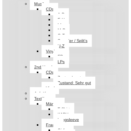
Musik
CDs
A-D
E-H
I-L
M-P
Q-T
Sampler / Split’s
U-Z
Vinyl
EPs
LPs
2nd Hand
CDs
Zustand: gut
Zustand: Sehr gut
Vinyl
Aufnäher
Textilien
Männer
T-Shirt
KAPU
Longsleeve
Frauen
Girlies