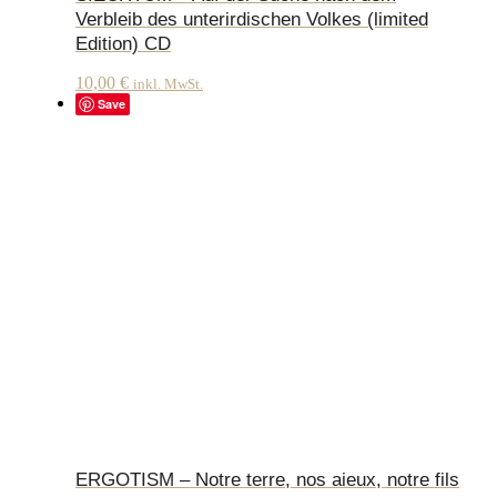
Verbleib des unterirdischen Volkes (limited
Edition) CD
10,00
€
inkl. MwSt.
Save
ERGOTISM – Notre terre, nos aieux, notre fils