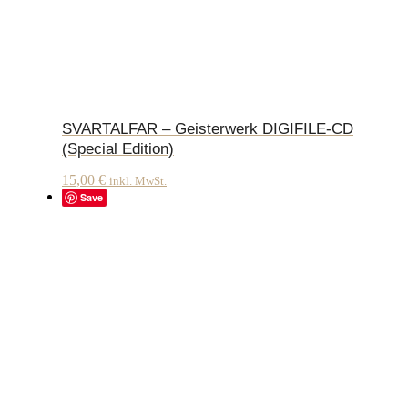
SVARTALFAR – Geisterwerk DIGIFILE-CD
(Special Edition)
15,00
€
inkl. MwSt.
Save