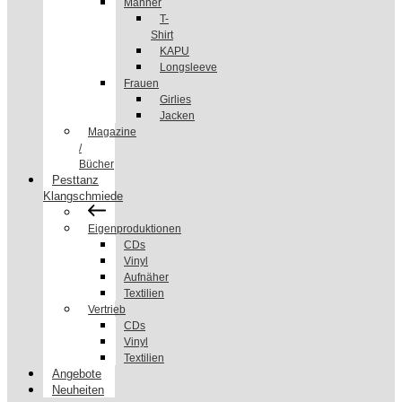
Männer
T-
Shirt
KAPU
Longsleeve
Frauen
Girlies
Jacken
Magazine
/
Bücher
Pesttanz
Klangschmiede
Eigenproduktionen
CDs
Vinyl
Aufnäher
Textilien
Vertrieb
CDs
Vinyl
Textilien
Angebote
Neuheiten