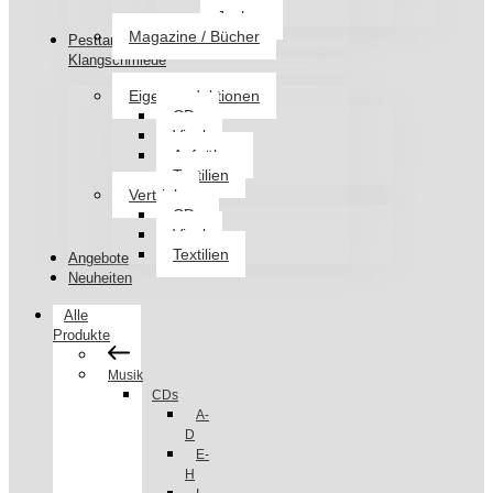
Jacken
Magazine / Bücher
Pesttanz
Klangschmiede
Eigenproduktionen
CDs
Vinyl
Aufnäher
Textilien
Vertrieb
CDs
Vinyl
Textilien
Angebote
Neuheiten
Alle
Produkte
Musik
CDs
A-
D
E-
H